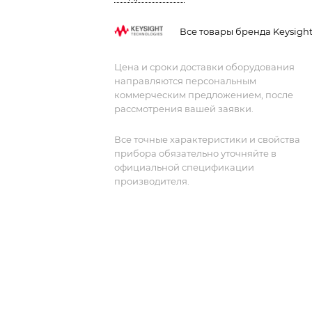
в секунду. Keysight MSOX3034A –
идеальное решение для глубокого
Все товары бренда Keysigh
анализа и эффективной отладки
сложных электронных систем,
Цена и сроки доставки оборудования
объединяющих высокочастотные
направляются персональным
аналоговые и цифровые компоненты.
коммерческим предложением, после
рассмотрения вашей заявки.
Все точные характеристики и свойства
прибора обязательно уточняйте в
официальной спецификации
производителя.