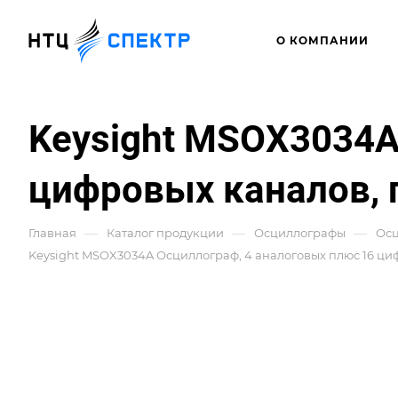
О КОМПАНИИ
Keysight MSOX3034A
цифровых каналов, 
—
—
—
Главная
Каталог продукции
Осциллографы
Ос
Keysight MSOX3034A Осциллограф, 4 аналоговых плюс 16 ци