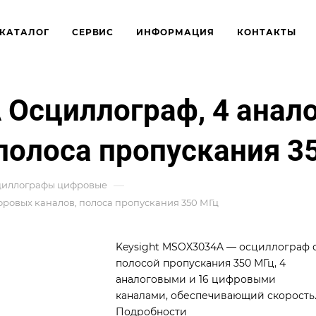
КАТАЛОГ
СЕРВИС
ИНФОРМАЦИЯ
КОНТАКТЫ
 Осциллограф, 4 анал
полоса пропускания 3
—
циллографы цифровые
фровых каналов, полоса пропускания 350 МГц
Keysight MSOX3034A — осциллограф 
полосой пропускания 350 МГц, 4
аналоговыми и 16 цифровыми
каналами, обеспечивающий скорость
обновления до 1 000 000 осциллогра
Подробности