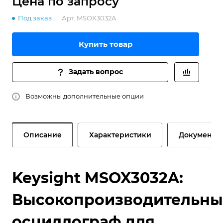
Цена по зап
р
осу
Под заказ
Арт.
MSOX3032A
Купить товар
Задать вопрос
Возможны дополнительные опции
Описание
Характеристики
Документы
Keysight MSOX3032A:
Высокопроизводительн
осциллограф для