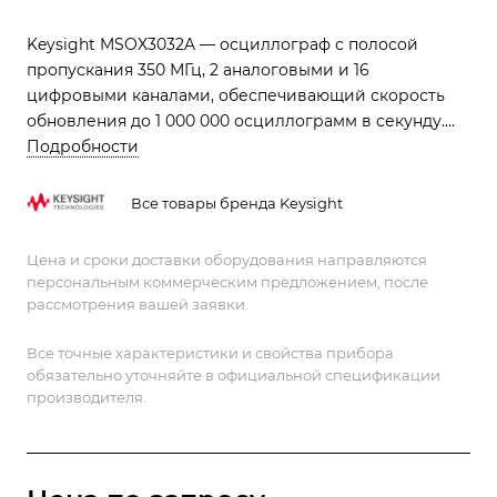
Keysight MSOX3032A — осциллограф с полосой
пропускания 350 МГц, 2 аналоговыми и 16
цифровыми каналами, обеспечивающий скорость
обновления до 1 000 000 осциллограмм в секунду.
Благодаря расширенным функциям анализа,
Подробности
интуитивно понятному интерфейсу и высокой
производительности, этот прибор станет
Все товары бренда Keysight
незаменимым инструментом для профессионалов,
работающих в сферах разработки электроники,
Цена и сроки доставки оборудования направляются
тестирования, научных исследований и образования.
персональным коммерческим предложением, после
рассмотрения вашей заявки.
Все точные характеристики и свойства прибора
обязательно уточняйте в официальной спецификации
производителя.