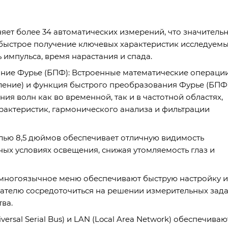
ет более 34 автоматических измерений, что значитель
 быстрое получение ключевых характеристик исследуем
ь импульса, время нарастания и спада.
ние Фурье (БПФ): Встроенные математические операци
еление) и функция быстрого преобразования Фурье (БПФ
я волн как во временной, так и в частотной областях,
рактеристик, гармонического анализа и фильтрации
лью 8,5 дюймов обеспечивает отличную видимость
ых условиях освещения, снижая утомляемость глаз и
многоязычное меню обеспечивают быструю настройку и
вателю сосредоточиться на решении измерительных зад
ва.
sal Serial Bus) и LAN (Local Area Network) обеспечиваю