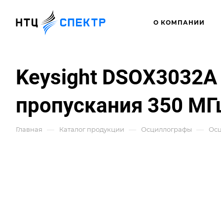
О КОМПАНИИ
Keysight DSOX3032A 
пропускания 350 МГ
—
—
—
Главная
Каталог продукции
Осциллографы
Ос