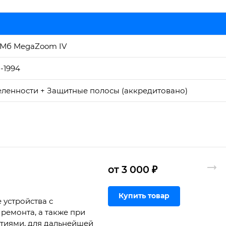
 Мб MegaZoom IV
-1994
ленности + Защитные полосы (аккредитовано)
от 3 000 ₽
Купить товар
 устройства с
ремонта, а также при
ртиями, для дальнейшей