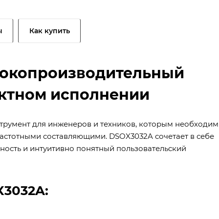
ы
Как купить
сокопроизводительный
актном исполнении
трумент для инженеров и техников, которым необходи
астотными составляющими. DSOX3032A сочетает в себе
ность и интуитивно понятный пользовательский
X3032A: