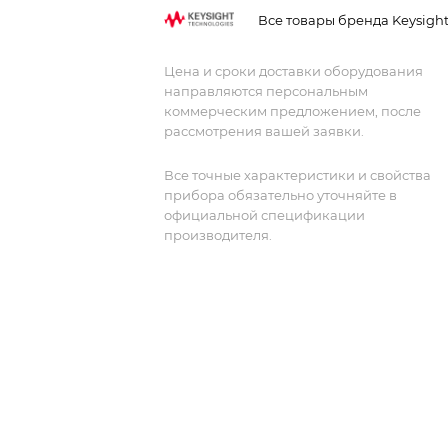
Он оснащен емкостным сенсорным
Все товары бренда Keysigh
дисплеем с диагональю 8,5 дюймов и
функцией запуска касанием по
Цена и сроки доставки оборудования
выделенной зоне.
направляются персональным
коммерческим предложением, после
рассмотрения вашей заявки.
Все точные характеристики и свойства
прибора обязательно уточняйте в
официальной спецификации
производителя.