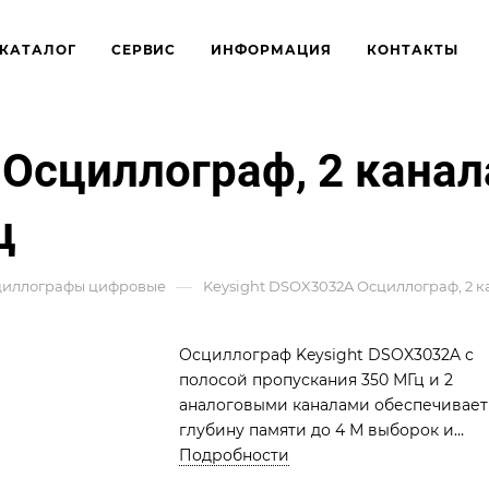
КАТАЛОГ
СЕРВИС
ИНФОРМАЦИЯ
КОНТАКТЫ
Осциллограф, 2 канал
ц
—
циллографы цифровые
Keysight DSOX3032A Осциллограф, 2 к
Осциллограф Keysight DSOX3032A с
полосой пропускания 350 МГц и 2
аналоговыми каналами обеспечивает
глубину памяти до 4 М выборок и
скорость обновления сигналов на
Подробности
экране до 1 000 000 осциллограмм/с.