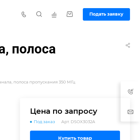
Подать заявку
а, полоса
анала, полоса пропускания 350 МГц
Цена по зап
р
осу
Под заказ
Арт.
DSOX3032A
Купить товар