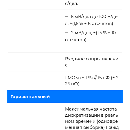
с/дел.
5 мВ/дел до 100 В/де
л, ±(1,5 % + 6 отсчетов)
2 мВ/дел, ±(1,5 % + 10
отсчетов)
Входное сопротивлени
е
1 МОм (± 1 %) // 15 пФ (± 2,
25 пФ)
Горизонтальный
Максимальная частота
дискретизации в реаль
ном времени (одновре
менная выборка) (кажд