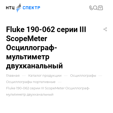
Fluke 190-062 серии III
ScopeMeter
Осциллограф-
мультиметр
двухканальный
—
—
—
Главная
Каталог продукции
Осциллографы
—
Осциллографы портативные
Fluke 190-062 серии III ScopeMeter Осциллограф-
мультиметр двухканальный