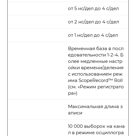
от 5 нс/дел до 4 с/дел
от 2 нс/дел до 4 с/дел
от 1 нс/дел до 4 с/дел
Временная база в посл
едовательности 1-2-4. Б
олее медленные настр
ойки времени/деления
с использованием реж
има ScopeRecord™ Roll
(см. «Режим регистрато
ра»)
Максимальная длина з
аписи
10 000 выборок на кана
л в режиме осциллогра