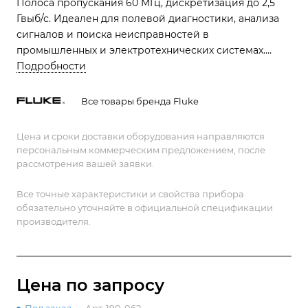
Полоса пропускания 60 МГц, дискретизация до 2,5
Гвыб/с. Идеален для полевой диагностики, анализа
сигналов и поиска неисправностей в
промышленных и электротехнических системах.
Соответствует CAT III 1000 В / CAT IV 600 В.
Подробности
Все товары бренда Fluke
Цена и сроки доставки оборудования направляются
персональным коммерческим предложением, после
рассмотрения вашей заявки.
Все точные характеристики и свойства прибора
обязательно уточняйте в официальной спецификации
производителя.
Цена по зап
р
осу