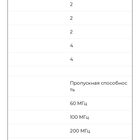
2
2
2
4
4
Пропускная способнос
ть
60 МГц
100 МГц
200 МГц