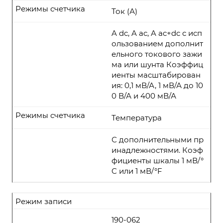
Режимы счетчика
Ток (А)
A dc, A ac, A ac+dc с исп
ользованием дополнит
ельного токового зажи
ма или шунта Коэффиц
иенты масштабирован
ия: 0,1 мВ/А, 1 мВ/А до 10
0 В/А и 400 мВ/А
Режимы счетчика
Температура
С дополнительными пр
инадлежностями. Коэф
фициенты шкалы 1 мВ/°
C или 1 мВ/°F
Режим записи
190-062