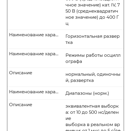
чное значение) кат. IV, 7
50 В (среднеквадратич
ное значение) до 400 Г
ц
Наименование характеристики
Горизонтальная развер
тка
Наименование характеристики
Режимы работы осцилл
ографа
Описание
нормальный, одиночны
й, развертка
Наименование характеристики
Диапазоны (норм.)
Описание
эквивалентная выборк
а: от 10 до 500 нс/делен
ие
выборка в реальном вр
емени: от 1 мкс до 5 с/де