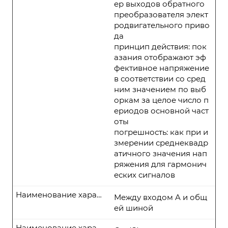
ер выходов обратного
преобразователя элект
родвигательного приво
да
принцип действия: пок
азания отображают эф
фективное напряжение
в соответствии со сред
ним значением по выб
оркам за целое число п
ериодов основной част
оты
погрешность: как при и
змерении среднеквадр
атичного значения нап
ряжения для гармонич
еских сигналов
Наименование характеристики
Между входом A и общ
ей шиной
Наименование характеристики