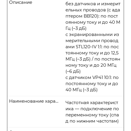
Описание
без датчиков и измерит
ельных проводов (с ада
птером BB120): по пост
оянному току и до 40 М
Гц (–3 дБ)
с экранированными из
мерительными провод
ами STL120-IV 1:1: по пос
тоянному току и до 12,5
МГц (–3 дБ) / по постоян
ному току и до 20 МГц
(–6 дБ)
с датчиком VP41 10:1: по
постоянному току и до
40 МГц (–3 дБ)
Наименование характеристики
Частотная характерист
ика — подключение по
переменному току (спа
д по нижним частотам)