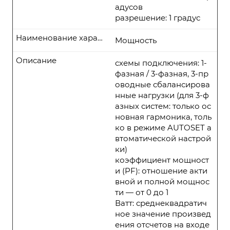
адусов
разрешение: 1 градус
Наименование характеристики
Мощность
Описание
схемы подключения: 1-
фазная / 3-фазная, 3-пр
оводные сбалансирова
нные нагрузки (для 3-ф
азных систем: только ос
новная гармоника, толь
ко в режиме AUTOSET а
втоматической настрой
ки)
коэффициент мощност
и (PF): отношение акти
вной и полной мощнос
ти — от 0 до 1
Ватт: среднеквадратич
ное значение произвед
ения отсчетов на входе