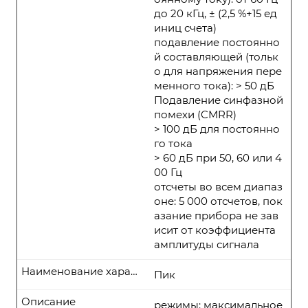
до 20 кГц, ± (2,5 %+15 ед
иниц счета)
подавление постоянно
й составляющей (тольк
о для напряжения пере
менного тока): > 50 дБ
Подавление синфазной
помехи (CMRR)
> 100 дБ для постоянно
го тока
> 60 дБ при 50, 60 или 4
00 Гц
отсчеты во всем диапаз
оне: 5 000 отсчетов, пок
азание прибора не зав
исит от коэффициента
амплитуды сигнала
Наименование характеристики
Пик
Описание
режимы: максимальное