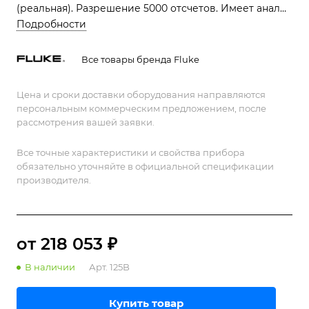
(реальная). Разрешение 5000 отсчетов. Имеет анализ
гармоник, шины Fieldbus и режима Power Quality.
Подробности
Защита CAT IV 600 В. Идеален для промышленного
обслуживания.
Все товары бренда Fluke
Цена и сроки доставки оборудования направляются
персональным коммерческим предложением, после
рассмотрения вашей заявки.
Все точные характеристики и свойства прибора
обязательно уточняйте в официальной спецификации
производителя.
от 218 053 ₽
В наличии
Арт.
125B
Купить товар