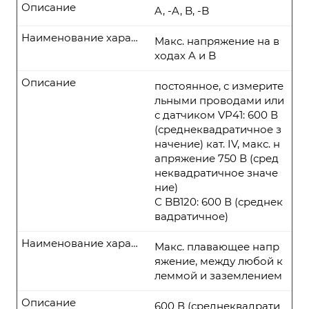
Описание
A, -A, B, -B
Наименование характеристики
Макс. напряжение на в
ходах A и B
Описание
постоянное, с измерите
льными проводами или
с датчиком VP41: 600 В
(среднеквадратичное з
начение) кат. IV, макс. н
апряжение 750 В (сред
неквадратичное значе
ние)
С BB120: 600 В (среднек
вадратичное)
Наименование характеристики
Макс. плавающее напр
яжение, между любой к
леммой и заземлением
Описание
600 В (среднеквадрати