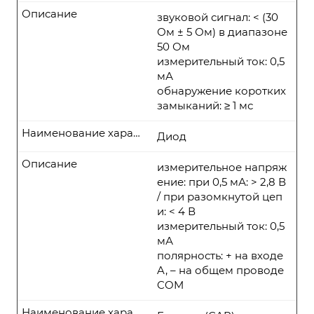
Описание
звуковой сигнал: < (30
Ом ± 5 Ом) в диапазоне
50 Ом
измерительный ток: 0,5
мА
обнаружение коротких
замыканий: ≥ 1 мс
Наименование характеристики
Диод
Описание
измерительное напряж
ение: при 0,5 мА: > 2,8 В
/ при разомкнутой цеп
и: < 4 В
измерительный ток: 0,5
мА
полярность: + на входе
A, – на общем проводе
COM
Наименование характеристики