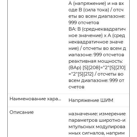
A (напряжение) и на вх
оде B (сила тока) / отсч
еты во всем диапазоне:
999 отсчетов
ВА: В (среднеквадратич
ное значение) x А (сред
неквадратичное значе
ние) / отсчеты во всем д
иапазоне: 999 отсчетов
реактивная мощность:
(ВАр) [S][208]="2"[S][210]
="2"[S][212] / отсчеты во
всем диапазоне: 999 от
счетов
Наименование характеристики
Напряжение ШИМ
Описание
назначение: измерение
параметров широтно-и
мпульсных модулирова
нных сигналов, наприм