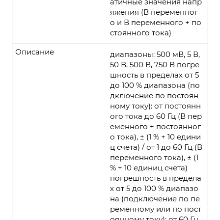
атичные значения напр
яжения (В переменног
о и В переменного + по
стоянного тока)
Описание
диапазоны: 500 мВ, 5 В,
50 В, 500 В, 750 В погре
шность в пределах от 5
до 100 % диапазона (по
дключение по постоян
ному току): от постоянн
ого тока до 60 Гц (В пер
еменного + постоянног
о тока), ± (1 % + 10 едини
ц счета) / от 1 до 60 Гц (В
переменного тока), ± (1
% + 10 единиц счета)
погрешность в предела
х от 5 до 100 % диапазо
на (подключение по пе
ременному или по пост
оянному току): от 60 Гц