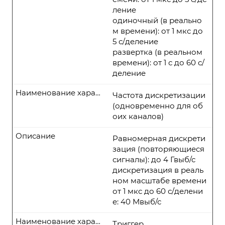
ление
одиночный (в реально
м времени): от 1 мкс до
5 с/деление
развертка (в реальном
времени): от 1 с до 60 с/
деление
Наименование характеристики
Частота дискретизации
(одновременно для об
оих каналов)
Описание
Равномерная дискрети
зация (повторяющиеся
сигналы): до 4 Гвыб/с
дискретизация в реаль
ном масштабе времени
от 1 мкс до 60 с/делени
е: 40 Мвыб/с
Наименование характеристики
Триггер