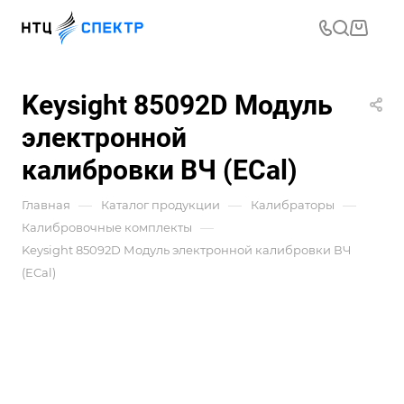
Keysight 85092D Модуль
электронной
калибровки ВЧ (ECal)
—
—
—
Главная
Каталог продукции
Калибраторы
—
Калибровочные комплекты
Keysight 85092D Модуль электронной калибровки ВЧ
(ECal)