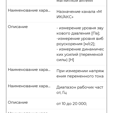
магнитной антенн
Наименование характеристики
Назначение канала «М
ИК/АКС»
Описание
- измерение уровня зву
кового давления [Па];
-измерение уровня виб
роускорения [м/с2];
- измерение динамичес
ких усилий (переменой
силы) [Н]
Наименование характеристики
При измерении напряж
ения переменного тока
Наименование характеристики
Диапазон рабочих част
от, Гц
Описание
от 10 до 20 000;