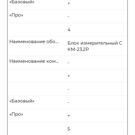
«Базовый»
+
«Про»
-
4
Наименование оборудования
Блок измерительный С
КМ-23.2Р
Наименование комплекта поставки
-
+
-
«Базовый»
-
«Про»
+
5