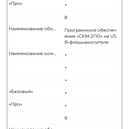
«Про»
+
8
Наименование оборудования
Программное обеспеч
ение «СКМ-2ПО» на US
B-флэшнакопителе
Наименование комплекта поставки
+
+
+
«Базовый»
+
«Про»
+
9