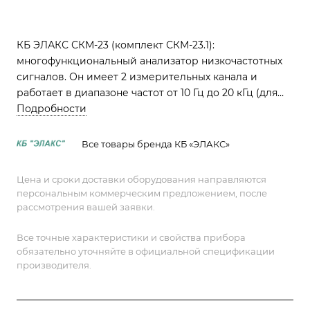
КБ ЭЛАКС СКМ-23 (комплект СКМ-23.1):
многофункциональный анализатор низкочастотных
сигналов. Он имеет 2 измерительных канала и
работает в диапазоне частот от 10 Гц до 20 кГц (для
напряжения). Прибор обеспечивает спектральный,
Подробности
октавный и 1/3-октавный анализ, с разрешением по
частоте 1 или 8 Гц. Идеален для оценки маломощных
Все товары бренда КБ «ЭЛАКС»
электрических, акустических и вибрационных
сигналов.
Цена и сроки доставки оборудования направляются
персональным коммерческим предложением, после
рассмотрения вашей заявки.
Все точные характеристики и свойства прибора
обязательно уточняйте в официальной спецификации
производителя.