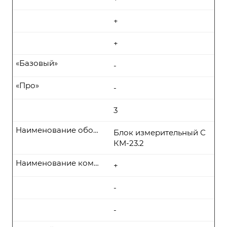
+
+
«Базовый»
-
«Про»
-
3
Наименование оборудования
Блок измерительный С
КМ-23.2
Наименование комплекта поставки
+
-
-