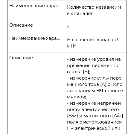
Наименование характеристики
Количество независим
ых каналов
Описание
2
Наименование характеристики
Назначение канала «Л
ИН»
Описание
- измерение уровня на
пряжения переменног
о тока [В];
- измерение силы пере
менного тока [А] с испо
льзованием НЧ токосъе
мников;
- измерение напряжен
ности электрического
[В/м] и магнитного [А/м]
поля с использованием
НЧ электрической или