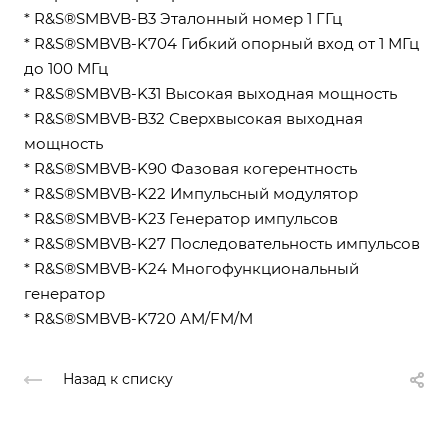
* R&S®SMBVB-B3 Эталонный номер 1 ГГц
* R&S®SMBVB-K704 Гибкий опорный вход от 1 МГц
до 100 МГц
* R&S®SMBVB-K31 Высокая выходная мощность
* R&S®SMBVB-B32 Сверхвысокая выходная
мощность
* R&S®SMBVB-K90 Фазовая когерентность
* R&S®SMBVB-K22 Импульсный модулятор
* R&S®SMBVB-K23 Генератор импульсов
* R&S®SMBVB-K27 Последовательность импульсов
* R&S®SMBVB-K24 Многофункциональный
генератор
* R&S®SMBVB-K720 AM/FM/M
Назад к списку