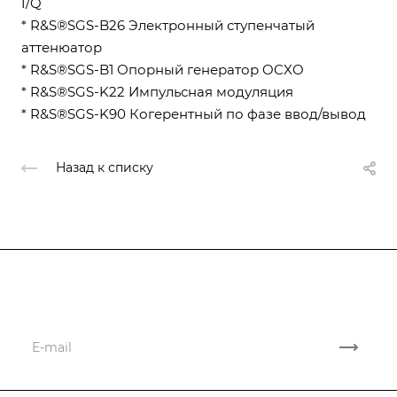
I/Q
* R&S®SGS-B26 Электронный ступенчатый
аттенюатор
* R&S®SGS-B1 Опорный генератор OCXO
* R&S®SGS-K22 Импульсная модуляция
* R&S®SGS-K90 Когерентный по фазе ввод/вывод
Назад к списку
Подписывайтесь
на новости и акции