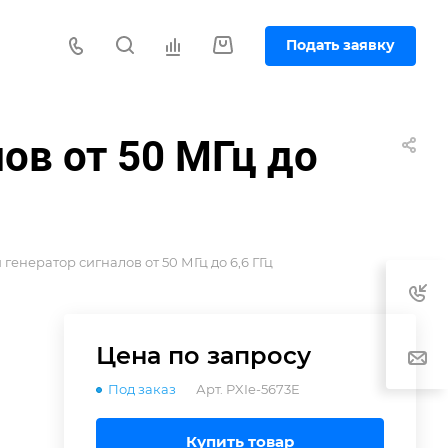
Подать заявку
ов от 50 МГц до
генератор сигналов от 50 МГц до 6,6 ГГц
Цена по зап
р
осу
Под заказ
Арт.
PXIe-5673E
Купить товар