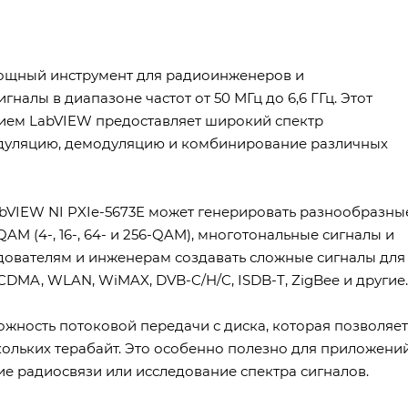
 мощный инструмент для радиоинженеров и
налы в диапазоне частот от 50 МГц до 6,6 ГГц. Этот
нием LabVIEW предоставляет широкий спектр
одуляцию, демодуляцию и комбинирование различных
bVIEW NI PXIe-5673E может генерировать разнообразны
 QAM (4-, 16-, 64- и 256-QAM), многотональные сигналы и
дователям и инженерам создавать сложные сигналы для
MA, WLAN, WiMAX, DVB-C/H/C, ISDB-T, ZigBee и другие.
ожность потоковой передачи с диска, которая позволяет
ольких терабайт. Это особенно полезно для приложений
ие радиосвязи или исследование спектра сигналов.