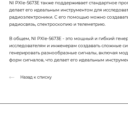
NI PXIe-5673E также поддерживает стандартное про
делает его идеальным инструментом для исследова
радиоэлектроники. С его помощью можно создават
радиосвязь, спектроскопию и телеметрию.
В общем, NI PXIe-5673E - это мощный и гибкий гене
исследователям и инженерам создавать сложные с
генерировать разнообразные сигналы, включая мо
форм сигналов, что делает его идеальным инструме
Назад к списку
Подписывайтесь
на новости и ак