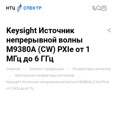
Keysight Источник
непрерывной волны
M9380A (CW) PXIe от 1
МГц до 6 ГГц
—
—
Главная
Каталог продукции
Генераторы сигналов
—
—
Векторные генераторы сигналов
Keysight Источник непрерывной волны M9380A (CW) PXIe
от 1 МГц до 6 ГГц