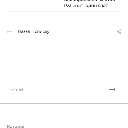
PXI: 5 шт., один слот
Назад к списку
Подписывайтесь
на новости и акции
Компания
Каталог
О компании