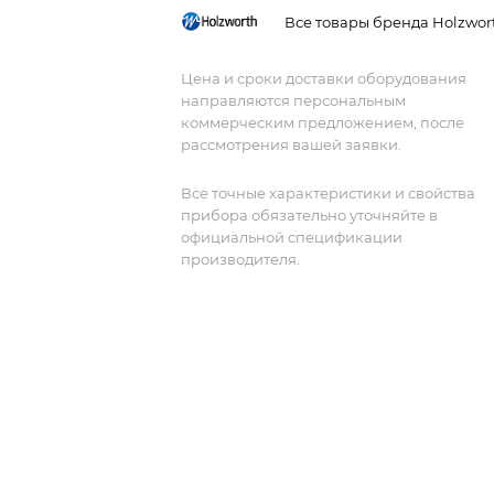
интеграции конструкции серии HSM
Все товары бренда Holzwor
включают в себя длинный список
электрических и механических
Цена и сроки доставки оборудования
характеристик, отвечающих строгим
направляются персональным
требованиям современных
коммерческим предложением, после
высокопроизводительных систем свя
рассмотрения вашей заявки.
и интегрированных испытательных
систем
Все точные характеристики и свойства
прибора обязательно уточняйте в
официальной спецификации
производителя.