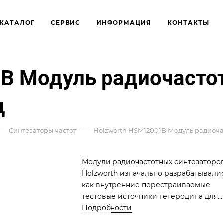
КАТАЛОГ
СЕРВИС
ИНФОРМАЦИЯ
КОНТАКТЫ
B Модуль радиочастот
ц
—
—
Синтезаторы частот
Holzworth HSM12001B Модуль радиочасто
Модули радиочастотных синтезаторо
Holzworth изначально разрабатывали
как внутренние перестраиваемые
тестовые источники гетеродина для
анализаторов фазового шума Holzwort
Подробности
Из-за необходимости легкой