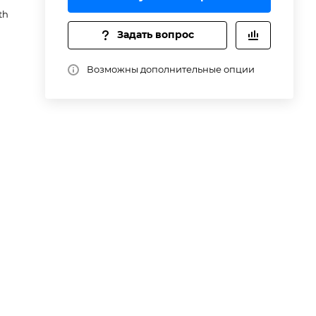
th
Задать вопрос
Возможны дополнительные опции
зи