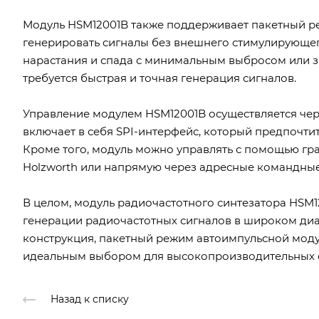
Модуль HSM12001B также поддерживает пакетный р
генерировать сигналы без внешнего стимулирующег
нарастания и спада с минимальным выбросом или зв
требуется быстрая и точная генерация сигналов.
Управление модулем HSM12001B осуществляется чер
включает в себя SPI-интерфейс, который предпочт
Кроме того, модуль можно управлять с помощью гр
Holzworth или напрямую через адресные командные
В целом, модуль радиочастотного синтезатора HSM
генерации радиочастотных сигналов в широком диа
конструкция, пакетный режим автоимпульсной моду
идеальным выбором для высокопроизводительных с
Назад к списку