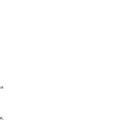
ии
я,