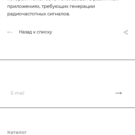
приложениях, требующих генерации
радиочастотных сигналов.
Назад к списку
Подписывайтесь
на новости и акции
Компания
Каталог
О компании