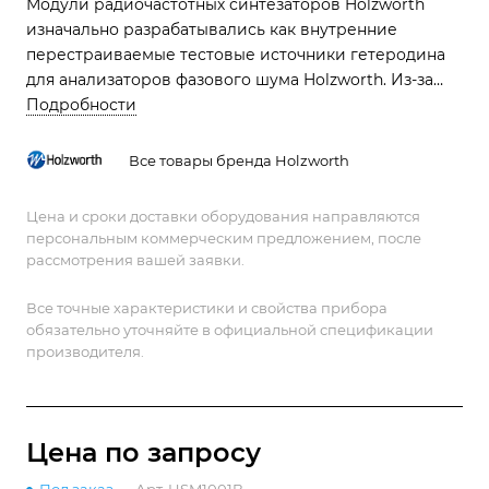
Модули радиочастотных синтезаторов Holzworth
изначально разрабатывались как внутренние
перестраиваемые тестовые источники гетеродина
для анализаторов фазового шума Holzworth. Из-за
необходимости легкой интеграции конструкции
Подробности
серии HSM включают в себя длинный список
электрических и механических характеристик,
Все товары бренда Holzworth
отвечающих строгим требованиям современных
высокопроизводительных систем связи и
Цена и сроки доставки оборудования направляются
интегрированных испытательных систем
персональным коммерческим предложением, после
рассмотрения вашей заявки.
Все точные характеристики и свойства прибора
обязательно уточняйте в официальной спецификации
производителя.
Цена по зап
р
осу