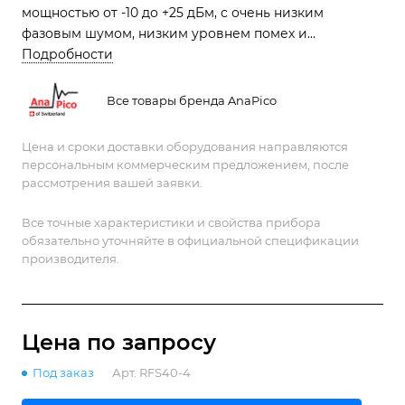
мощностью от -10 до +25 дБм, с очень низким
фазовым шумом, низким уровнем помех и
сверхбыстрой скоростью переключения. <br>
Подробности
<br>
Все товары бренда AnaPico
Цена и сроки доставки оборудования направляются
персональным коммерческим предложением, после
рассмотрения вашей заявки.
Все точные характеристики и свойства прибора
обязательно уточняйте в официальной спецификации
производителя.
Цена по зап
р
осу
Под заказ
Арт.
RFS40-4