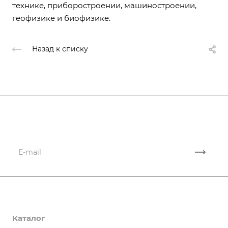
технике, приборостроении, машиностроении,
геофизике и биофизике.
Назад к списку
Подписывайтесь
на новости и акции
Компания
Каталог
О компании