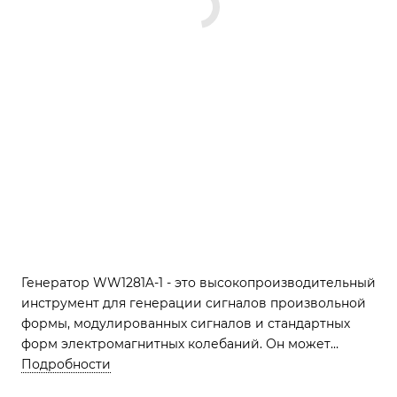
Генератор WW1281A-1 - это высокопроизводительный
инструмент для генерации сигналов произвольной
формы, модулированных сигналов и стандартных
форм электромагнитных колебаний. Он может
работать в диапазоне частот от 0,1 мГц до 400 МГц и
Подробности
поддерживает мультигенераторную синхронизацию