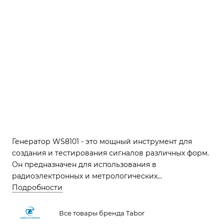
Генератор WS8101 - это мощный инструмент для
создания и тестирования сигналов различных форм.
Он предназначен для использования в
радиоэлектронных и метрологических
исследованиях. С его помощью можно генерировать
Подробности
синусоидальные сигналы до 350 МГц, меандр,
импульсы до 250 МГц, треугольные и пилотные
Все товары бренда Tabor
сигналы, кардиосигналы, гауссовские и