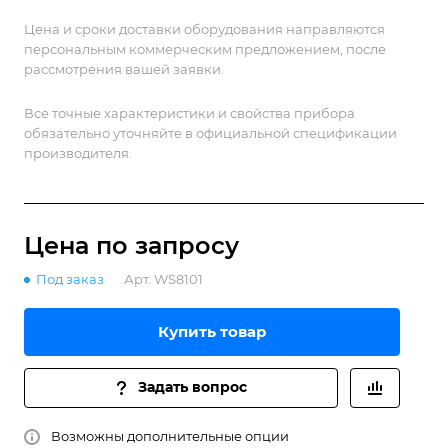
экспоненциальные сигналы, шум и постоянное
Цена и сроки доставки оборудования направляются
напряжение.
персональным коммерческим предложением, после
рассмотрения вашей заявки.
Все точные характеристики и свойства прибора
обязательно уточняйте в официальной спецификации
производителя.
Цена по зап
р
осу
Под заказ
Арт.
WS8101
Купить товар
Задать вопрос
Возможны дополнительные опции