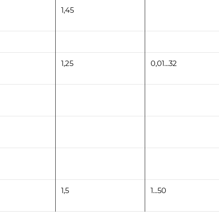
1,45
1,25
0,01...32
1,5
1...50