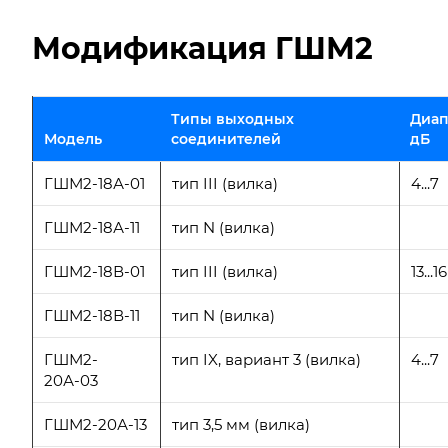
Модификация ГШМ2
Типы выходных
Диап
Модель
соединителей
дБ
ГШМ2-18А-01
тип III (вилка)
4...7
ГШМ2-18А-11
тип N (вилка)
ГШМ2-18В-01
тип III (вилка)
13...16
ГШМ2-18В-11
тип N (вилка)
ГШМ2-
тип IX, вариант 3 (вилка)
4...7
20А-03
ГШМ2-20А-13
тип 3,5 мм (вилка)