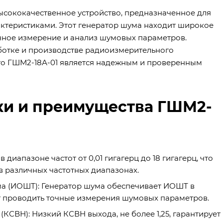
ысококачественное устройство, предназначенное для
ктеристиками. Этот генератор шума находит широкое
очное измерение и анализ шумовых параметров.
ботке и производстве радиоизмерительного
что ГШМ2-18А-01 является надежным и проверенным
ки и преимущества ГШМ2-
диапазоне частот от 0,01 гигагерц до 18 гигагерц, что
в различных частотных диапазонах.
а (ИОШТ): Генератор шума обеспечивает ИОШТ в
ет проводить точные измерения шумовых параметров.
СВН): Низкий КСВН выхода, не более 1,25, гарантирует