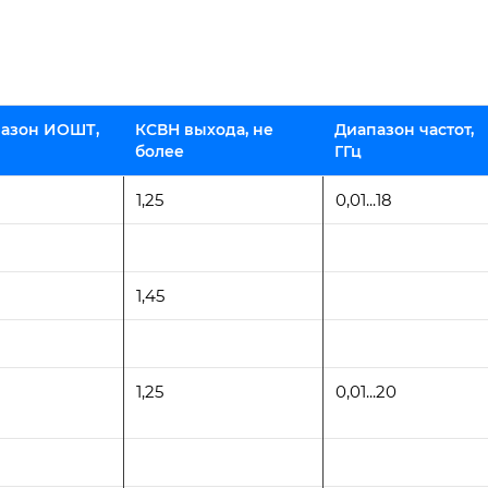
азон ИОШТ,
КСВН выхода, не
Диапазон частот,
более
ГГц
1,25
0,01...18
1,45
1,25
0,01...20