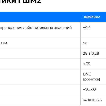
стики ГШМ2
Значение
пределения действительных значений
±0,4
, Ом
50
28 ± 0,28
< 35
BNC
(розетка)
+15...+35
140×30×25