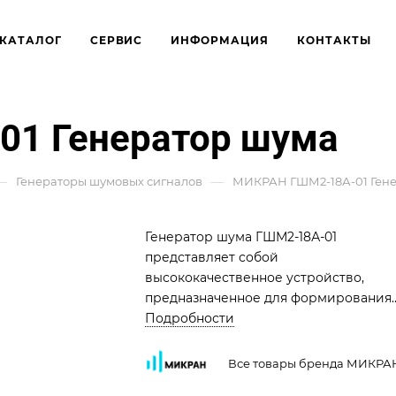
КАТАЛОГ
СЕРВИС
ИНФОРМАЦИЯ
КОНТАКТЫ
1 Генератор шума
—
—
Генераторы шумовых сигналов
МИКРАН ГШМ2-18А-01 Ген
Генератор шума ГШМ2-18А-01
представляет собой
высококачественное устройство,
предназначенное для формирования
шумового сигнала с заданными
Подробности
характеристиками. Этот генератор
шума находит широкое применение 
Все товары бренда МИКРА
различных областях, где требуется