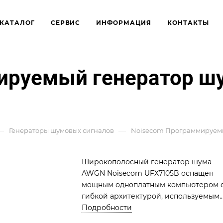
КАТАЛОГ
СЕРВИС
ИНФОРМАЦИЯ
КОНТАКТЫ
ируемый генератор шу
—
—
Генераторы шумовых сигналов
Noisecom Программируемый
Широкополосный генератор шума
AWGN Noisecom UFX7105B оснащен
мощным одноплатным компьютером 
гибкой архитектурой, используемым
для создания сложных настраиваемы
Подробности
шумовых сигналов для современных