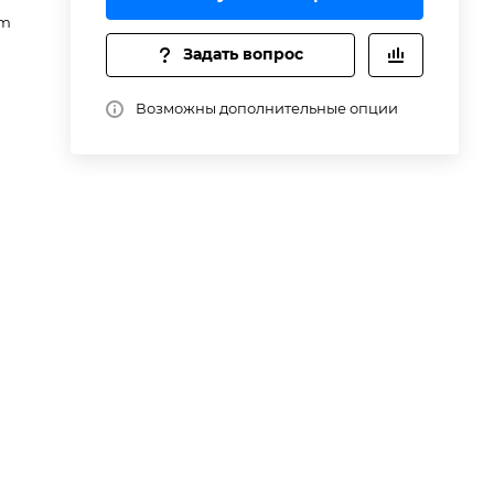
om
Задать вопрос
е
Возможны дополнительные опции