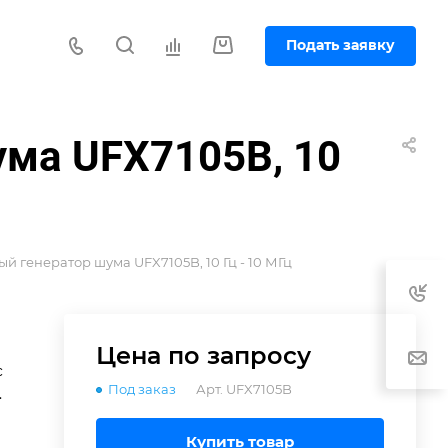
Подать заявку
ма UFX7105B, 10
 генератор шума UFX7105B, 10 Гц - 10 МГц
Цена по зап
р
осу
с
Под заказ
Арт.
UFX7105B
х
Купить товар