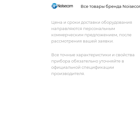
тестовых систем. Эта универсальная
Все товары бренда Noisec
платформа позволяет пользователю
удовлетворить самые сложные
Цена и сроки доставки оборудования
требования к дизайну. Прецизионны
направляются персональным
компоненты обеспечивают высокую
коммерческим предложением, после
выходную мощность с превосходной
рассмотрения вашей заявки.
равномерностью, а гибкая
компьютерная архитектура позволяет
Все точные характеристики и свойства
прибора обязательно уточняйте в
управлять несколькими
официальной спецификации
аттенюаторами, переключателями и
производителя.
наборами фильтров