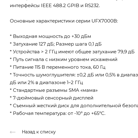
интерфейсы IEEE 488.2 GPIB и RS232.
Основные характеристики серии UFX7000B:
* Выходная мощность до +30 дБм
* Затухание 127 дБ; Размер шага 0,1 дБ
* Устройства > 2 ГГц имеют общее затухание 79,9 дБ
* Путь сигнала с низким уровнем искажений
* Питание 115 В переменного тока, 60 Гц
* Точность шумоглушителя: ±0,2 дБ или 0,5% в диапазо
дБ или 2% в диапазоне 1–2 ГГц
* Стандартные разъемы SMA «мама»
* 7-дюймовый сенсорный дисплей
* Съемный жесткий диск для дополнительной безоп
* Рабочая температура: от -10° до +65°C.
Назад к списку