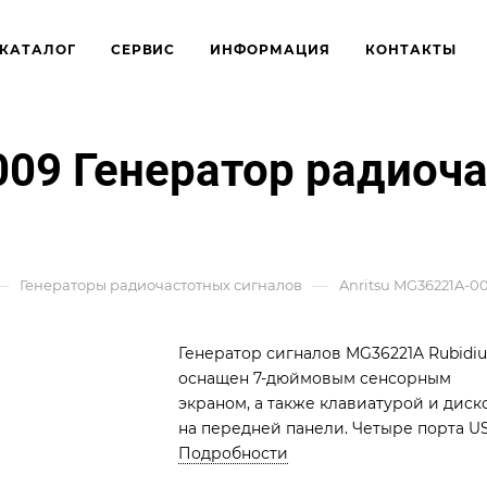
КАТАЛОГ
СЕРВИС
ИНФОРМАЦИЯ
КОНТАКТЫ
009 Генератор радиоч
—
—
Генераторы радиочастотных сигналов
Anritsu MG36221A-00
Генератор сигналов MG36221A Rubidi
оснащен 7-дюймовым сенсорным
экраном, а также клавиатурой и диск
на передней панели. Четыре порта U
3.0 на передней панели позволяют
Подробности
подключать различные устройства,