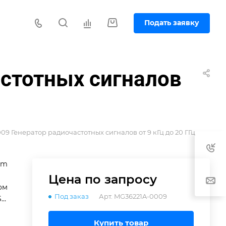
Подать заявку
астотных сигналов
09 Генератор радиочастотных сигналов от 9 кГц до 20 ГГц
um
Цена по зап
р
осу
ом
Под заказ
Арт.
MG36221A-0009
SB
Купить товар