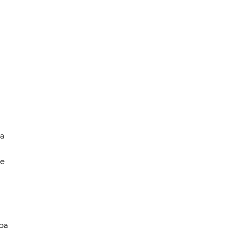
ва
ое
ра