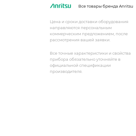
такие как устройства памяти и USB-
Все товары бренда Anritsu
датчики мощности Anritsu. Стандартн
драйверы, такие как IVI.NET и IVI-C, а
Цена и сроки доставки оборудования
также поддержка команд SCPI делают
направляются персональным
удаленное программирование
коммерческим предложением, после
Rubidium быстрым и эффективным.
рассмотрения вашей заявки.
MG36221A-0009 - опция 9, разъем K(m
на задней панели РЧ-выход
Все точные характеристики и свойства
прибора обязательно уточняйте в
официальной спецификации
производителя.