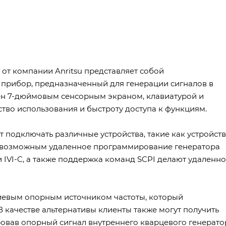
от компании Anritsu представляет собой
рибор, предназначенный для генерации сигналов в
ащен 7-дюймовым сенсорным экраном, клавиатурой и
ство использования и быстроту доступа к функциям.
 подключать различные устройства, такие как устройст
ет возможным удаленное программирование генератора
и IVI-C, а также поддержка команд SCPI делают удаленн
иевым опорным источником частоты, который
В качестве альтернативы клиенты также могут получить
ровав опорный сигнал внутреннего кварцевого генерато