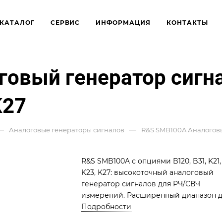
КАТАЛОГ
СЕРВИС
ИНФОРМАЦИЯ
КОНТАКТЫ
овый генератор сигн
K27
—
—
Аналоговые генераторы сигналов
R&S SMB100A Аналоговый
R&S SMB100A с опциями B120, B31, K21,
K23, K27: высокоточный аналоговый
генератор сигналов для РЧ/СВЧ
измерений. Расширенный диапазон 
20 ГГц, высокая мощность, гибкие
Подробности
импульсные модуляции.