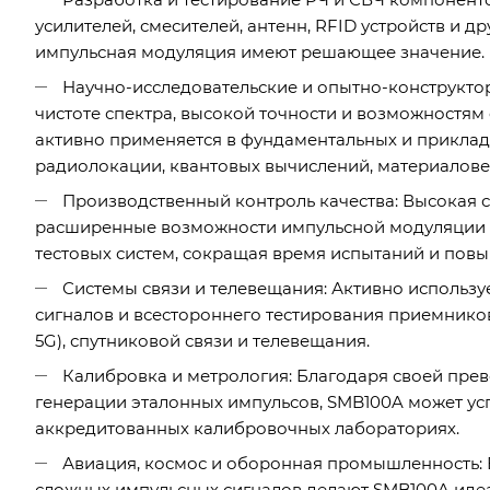
усилителей, смесителей, антенн, RFID устройств и др
импульсная модуляция имеют решающее значение.
Научно-исследовательские и опытно-конструкто
чистоте спектра, высокой точности и возможностя
активно применяется в фундаментальных и приклад
радиолокации, квантовых вычислений, материалове
Производственный контроль качества: Высокая с
расширенные возможности импульсной модуляции 
тестовых систем, сокращая время испытаний и пов
Системы связи и телевещания: Активно использ
сигналов и всестороннего тестирования приемников
5G), спутниковой связи и телевещания.
Калибровка и метрология: Благодаря своей прев
генерации эталонных импульсов, SMB100A может усп
аккредитованных калибровочных лабораториях.
Авиация, космос и оборонная промышленность: В
сложных импульсных сигналов делают SMB100A ид