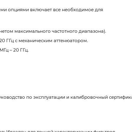
ыми опциями включает все необходимое для
четом максимального частотного диапазона).
 20 ГГц с механическим аттенюатором.
Гц – 20 ГГц.
ководство по эксплуатации и калибровочный сертифика
в: Идеален для точной характеризации фильтров,