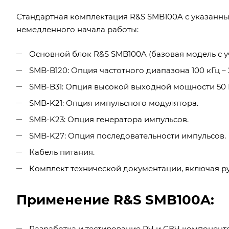
Стандартная комплектация R&S SMB100A с указанн
немедленного начала работы:
Основной блок R&S SMB100A (базовая модель с у
SMB-B120: Опция частотного диапазона 100 кГц –
SMB-B31: Опция высокой выходной мощности 50 М
SMB-K21: Опция импульсного модулятора.
SMB-K23: Опция генератора импульсов.
SMB-K27: Опция последовательности импульсов.
Кабель питания.
Комплект технической документации, включая ру
Применение R&S SMB100A:
Разработка и тестирование РЧ и СВЧ компоненто