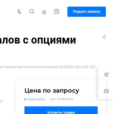
Подать заявку
алов с опциями
 генератор сигналов с опциями B120,B31, K21, K23, K27
Цена по зап
р
осу
Под заказ
Арт.
SMB100A
до
Купить товар