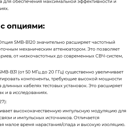
а для обеспечения максимальной эффективности и
иях.
с опциями:
Опция SMB-B120 значительно расширяет частотный
сокоточным механическим аттенюатором. Это позволяет
риев, от низкочастотных до современных СВЧ-систем,
MB-B31 (от 50 МГц до 20 ГГц) существенно увеличивает
естировать компоненты, требующие высокой мощности
в длинных кабелях тестовых установок. Это расширяет
к и в исследованиях.
7):
чивает высококачественную импульсную модуляцию для
связи и импульсных источников. Отличается
я малое время нарастания/спада и высокую изоляцию.