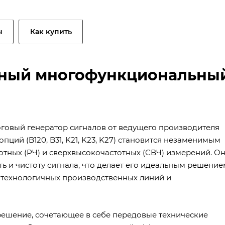
ы
Как купить
чный многофункциональны
говый генератор сигналов от ведущего производителя
ций (B120, B31, K21, K23, K27) становится незаменимым
тных (РЧ) и сверхвысокочастотных (СВЧ) измерений. О
ь и чистоту сигнала, что делает его идеальным решение
отехнологичных производственных линий и
решение, сочетающее в себе передовые технические