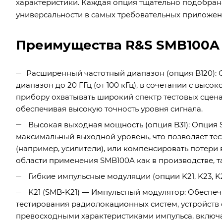
характеристики. Каждая опция тщательно подобран
универсальности в самых требовательных приложен
Преимущества R&S SMB100A 
Расширенный частотный диапазон (опция B120): 
диапазон до 20 ГГц (от 100 кГц), в сочетании с вы
прибору охватывать широкий спектр тестовых сцена
обеспечивая высокую точность уровня сигнала.
Высокая выходная мощность (опция B31): Опция S
максимальный выходной уровень, что позволяет т
(например, усилители), или компенсировать потери 
области применения SMB100A как в производстве, та
Гибкие импульсные модуляции (опции K21, K23, K2
K21 (SMB-K21) — Импульсный модулятор: Обеспе
тестирования радиолокационных систем, устройств 
превосходными характеристиками импульса, включа