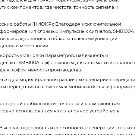
угих компонентов, где чистота, точность сигнала и
рские работы (НИОКР): Благодаря исключительной
м формирования сложных импульсных сигналов, SMB100A
ных исследованиях в области телекоммуникаций,
дения и метрологии.
корость установки параметров, надежность и
делают SMB100A эффективным для автоматизированны
ышая эффективность производства.
уется для моделирования различных сценариев передач
 и передатчиков в системах мобильной связи (например
осходной стабильности, точности и возможностям
ешно использоваться как эталонное устройство в
ысокая надежность и способность к генерации точных 
еальным решением для тестирования радиолокационных