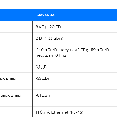
Значение
8 кГц - 20 ГГц
2 Вт (+33 дБм)
-140 дБн/Гц несущая 1 ГГц; -119 дБн/Гц
несущая 10 ГГц
0,1 дБ
ыходных
-55 дБн
е выходных
-81 дБн
1 Гбит/с Ethernet (RJ-45)