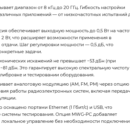
тывает диапазон от 8 кГц до 20 ГГц. Гибкость настройки
различных приложений — от низкочастотных испытаний 
ия обеспечивает выходную мощность до 0,5 Вт на часто
 2 Вт, что расширяет возможности применения в
отдачи. Шаг регулировки мощности — 0,5 дБ, что
онкретные задачи.
монических искажений не превышает −53 дБн (при
−81 дБн. Это гарантирует высокую спектральную чистоту
алибровке и тестировании оборудования.
ивает аналоговую модуляцию (AM, FM, PM) через опцию
вия работы радиоэлектронных систем, включая переда
уляции.
 оснащено портами Ethernet (1 Гбит/с) и USB, что
е системы тестирования. Опция MWG‑PC добавляет
я локальное управление без необходимости подключени