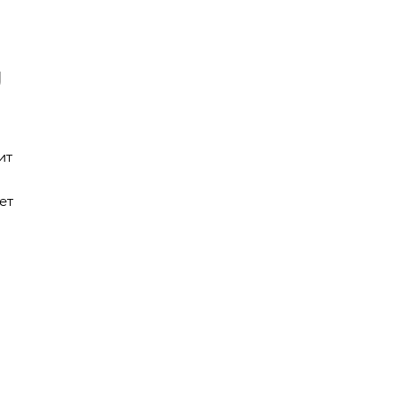
U
ит
ет