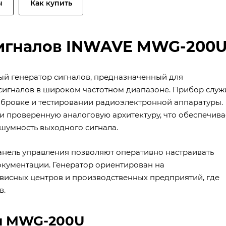
ы
Как купить
сигналов INWAVE MWG-200
й генератор сигналов, предназначенный для
игналов в широком частотном диапазоне. Прибор служ
ибровке и тестировании радиоэлектронной аппаратуры.
и проверенную аналоговую архитектуру, что обеспечива
шумность выходного сигнала.
нель управления позволяют оперативно настраивать
окументации. Генератор ориентирован на
висных центров и производственных предприятий, где
в.
ки MWG-200U