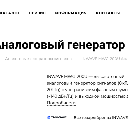
КАТАЛОГ
СЕРВИС
ИНФОРМАЦИЯ
КОНТАКТЫ
налоговый генератор 
—
—
Аналоговые генераторы сигналов
INWAVE MWG-200U Анал
INWAVE MWG‑200U — высокоточный
аналоговый генератор сигналов (8 кГ
20 ГГц) с ультранизким фазовым шум
(−140 дБн/Гц) и выходной мощностью 
2 Вт. Поддерживает модуляцию
Подробности
(AM/FM/PM), управляется через
Ethernet/USB, допускает интеграцию 
Все товары бренда INWAVE
автоматизированные системы.