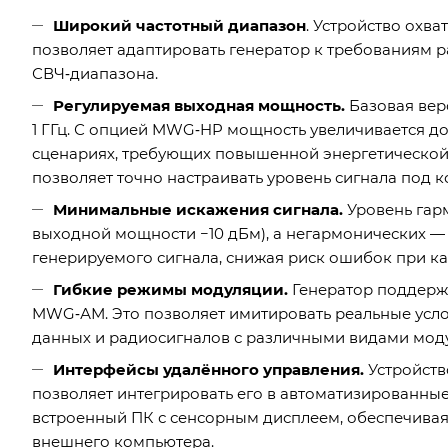
Широкий частотный диапазон
. Устройство охва
позволяет адаптировать генератор к требованиям 
СВЧ‑диапазона.
Регулируемая выходная мощность.
Базовая верс
1 ГГц. С опцией MWG‑HP мощность увеличивается до
сценариях, требующих повышенной энергетической 
позволяет точно настраивать уровень сигнала под к
Минимальные искажения сигнала.
Уровень гар
выходной мощности −10 дБм), а негармонических — 
генерируемого сигнала, снижая риск ошибок при к
Гибкие режимы модуляции.
Генератор поддерж
MWG‑АМ. Это позволяет имитировать реальные усло
данных и радиосигналов с различными видами мод
Интерфейсы удалённого управления.
Устройство
позволяет интегрировать его в автоматизированны
встроенный ПК с сенсорным дисплеем, обеспечива
внешнего компьютера.