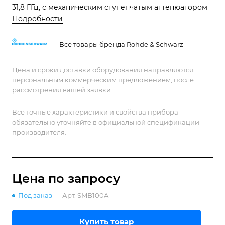
31,8 ГГц, с механическим ступенчатым аттенюатором
Подробности
Все товары бренда Rohde & Schwarz
Цена и сроки доставки оборудования направляются
персональным коммерческим предложением, после
рассмотрения вашей заявки.
Все точные характеристики и свойства прибора
обязательно уточняйте в официальной спецификации
производителя.
Цена по зап
р
осу
Под заказ
Арт.
SMB100A
Купить товар