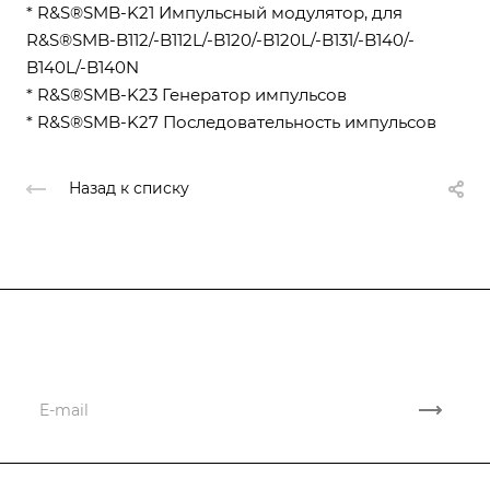
* R&S®SMB-K21 Импульсный модулятор, для
R&S®SMB-B112/-B112L/-B120/-B120L/-B131/-B140/-
B140L/-B140N
* R&S®SMB-K23 Генератор импульсов
* R&S®SMB-K27 Последовательность импульсов
Назад к списку
Подписывайтесь
на новости и акции