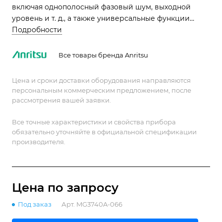
включая однополосный фазовый шум, выходной
уровень и т. д., а также универсальные функции
модуляции (AM/FM/ΦM/Pulse)
Подробности
Все товары бренда Anritsu
Цена и сроки доставки оборудования направляются
персональным коммерческим предложением, после
рассмотрения вашей заявки.
Все точные характеристики и свойства прибора
обязательно уточняйте в официальной спецификации
производителя.
Цена по зап
р
осу
Под заказ
Арт.
MG3740A-066