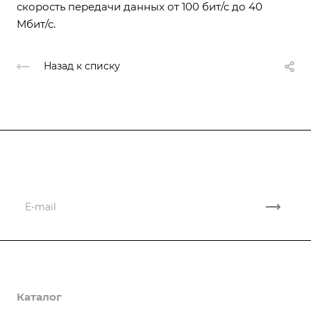
скорость передачи данных от 100 бит/с до 40
Мбит/с.
Назад к списку
Подписывайтесь
на новости и акции
Компания
Каталог
О компании