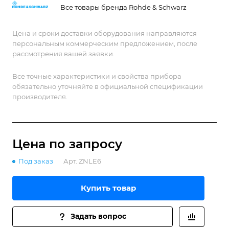
Все товары бренда Rohde & Schwarz
Цена и сроки доставки оборудования направляются
персональным коммерческим предложением, после
рассмотрения вашей заявки.
Все точные характеристики и свойства прибора
обязательно уточняйте в официальной спецификации
производителя.
Цена по зап
р
осу
Под заказ
Арт.
ZNLE6
Купить товар
Задать вопрос