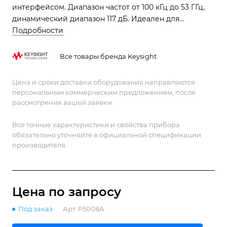
интерфейсом. Диапазон частот от 100 кГц до 53 ГГц,
динамический диапазон 117 дБ. Идеален для
тестирования mmWave-компонентов, НИОКР и
Подробности
полевых работ.
Все товары бренда Keysight
Цена и сроки доставки оборудования направляются
персональным коммерческим предложением, после
рассмотрения вашей заявки.
Все точные характеристики и свойства прибора
обязательно уточняйте в официальной спецификации
производителя.
Цена по зап
р
осу
Под заказ
Арт.
P5008A