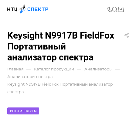
Keysight N9917B FieldFox
Портативный
анализатор спектра
—
—
—
Главная
Каталог продукции
Анализаторы
—
Анализаторы спектра
Keysight N9917B FieldFox Портативный анализатор
спектра
РЕКОМЕНДУЕМ