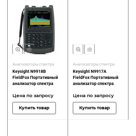
Анализаторы спектра
Анализаторы спектра
Keysight N9918B
Keysight N9917A
FieldFox Портативный
FieldFox Портативный
анализатор спектра
анализатор спектра
Цена по зап
р
осу
Цена по зап
р
осу
Купить товар
Купить товар