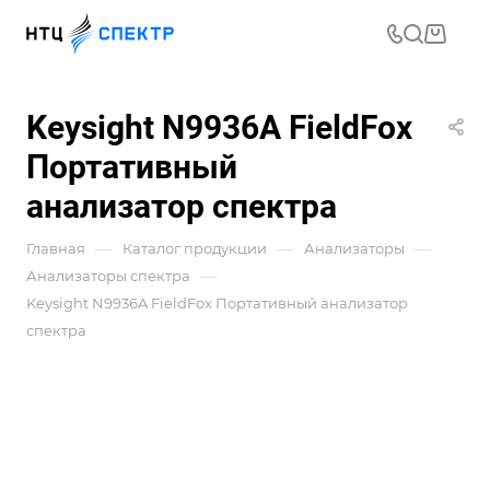
Keysight N9936A FieldFox
Портативный
анализатор спектра
—
—
—
Главная
Каталог продукции
Анализаторы
—
Анализаторы спектра
Keysight N9936A FieldFox Портативный анализатор
спектра