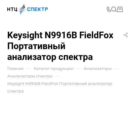
Keysight N9916B FieldFox
Портативный
анализатор спектра
—
—
—
Главная
Каталог продукции
Анализаторы
—
Анализаторы спектра
Keysight N9916B FieldFox Портативный анализатор
спектра