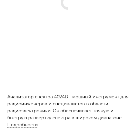
Анализатор спектра 4024D - мощный инструмент для
радиоинженеров и специалистов в области
радиоэлектроники. Он обеспечивает точную и
быструю развертку спектра в широком диапазоне
частот, включая микроволновую и радиочастотную
Подробности
области. С его помощью вы сможете легко выявлять