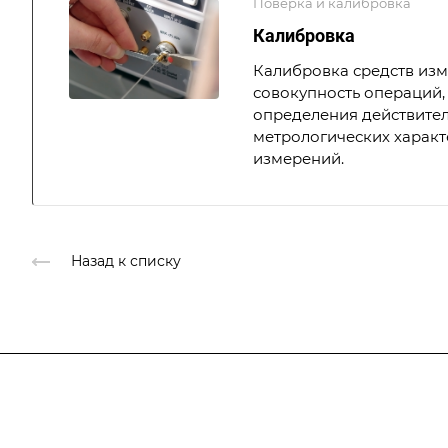
Поверка и калибровка
Калибровка
Калибровка средств из
совокупность операций,
определения действите
метрологических характ
измерений.
Назад к списку
Подписывайтесь
на новости и ак