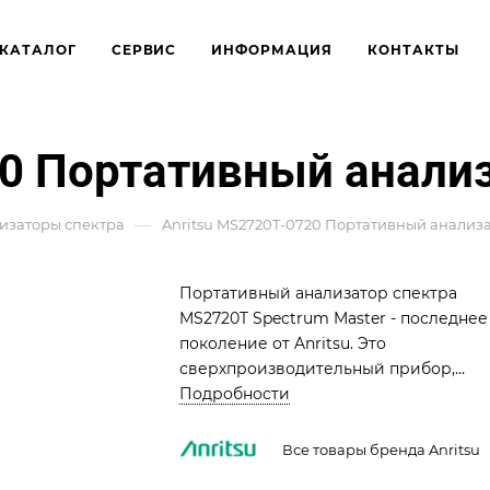
КАТАЛОГ
СЕРВИС
ИНФОРМАЦИЯ
КОНТАКТЫ
20 Портативный анали
—
изаторы спектра
Anritsu MS2720T-0720 Портативный анализ
Портативный анализатор спектра
MS2720T Spectrum Master - последнее
поколение от Anritsu. Это
сверхпроизводительный прибор,
оснащенный захватывающими
Подробности
функциями и возможностями, которы
повышают эффективность и скорость
Все товары бренда Anritsu
работы. Диапазон частот: от 9 кГц до 2