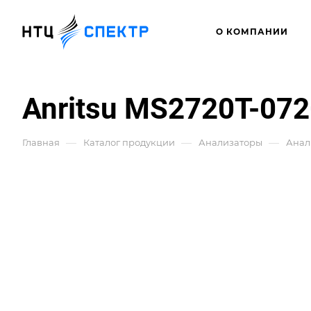
О КОМПАНИИ
Anritsu MS2720T-07
—
—
—
Главная
Каталог продукции
Анализаторы
Анал