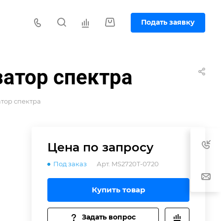
Подать заявку
затор спектра
атор спектра
Цена по зап
р
осу
Под заказ
Арт.
MS2720T-0720
е
Купить товар
0
Задать вопрос