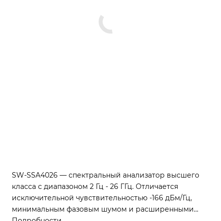
SW-SSA4026 — спектральный анализатор высшего
класса с диапазоном 2 Гц - 26 ГГц. Отличается
исключительной чувствительностью -166 дБм/Гц,
минимальным фазовым шумом и расширенными
возможностями анализа модуляции. Идеален для
Подробности