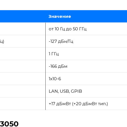
Значение
от 10 Гц до 50 ГГц
ц)
-127 дБн/Гц
1 ГГц
-166 дБм
1х10-6
LAN, USB, GPIB
+17 дБмВт (+20 дБмВт тип.)
3050