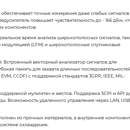
р обеспечивает точные измерения даже слабых сигналов
дусилитель повышает чувствительность до - 166 дБм, чт
их компонентов.
реальное время анализа широкополосных сигналов, так
й модуляцией (LFM) и широкополосные спутниковые
. Встроенный векторный анализатор сигналов для
убокая память для захвата длинных последовательносте
 EVM, CCDF) с поддержкой стандартов 3GPP, IEEE, MIL-
оддержкой мультитач и жестов. Поддержка SCPI и API д
ды. Возможность удаленного управления через LAN, US
полнен из прочных материалов, а внутренние компонен
системе охлаждения.