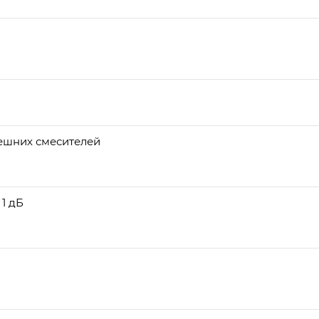
нешних смесителей
1 дБ