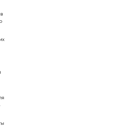
 в
о
их
й
ля
B
ты