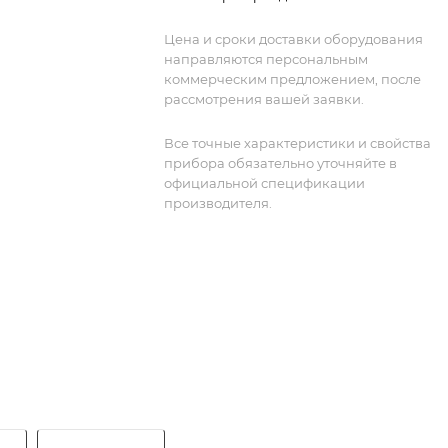
шума, широким динамическим
диапазоном и поддержкой различных
Цена и сроки доставки оборудования
режимов измерений. Компактный
направляются персональным
дизайн и функциональность делают е
коммерческим предложением, после
эффективным инструментом для
рассмотрения вашей заявки.
лабораторных исследований и
производственных задач.
Все точные характеристики и свойства
прибора обязательно уточняйте в
официальной спецификации
производителя.