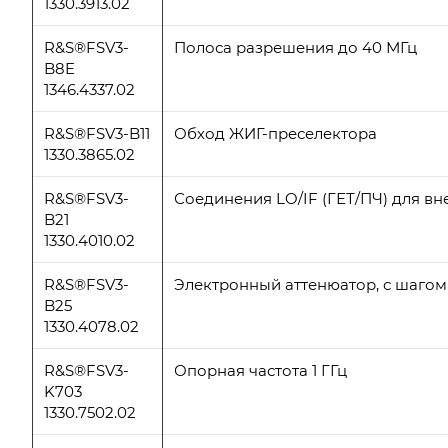
1330.3913.02
R&S®FSV3-
Полоса разрешения до 40 МГц
B8E
1346.4337.02
R&S®FSV3-B11
Обход ЖИГ-преселектора
1330.3865.02
R&S®FSV3-
Соединения LO/IF (ГЕТ/ПЧ) для в
B21
1330.4010.02
R&S®FSV3-
Электронный аттенюатор, с шагом 
B25
1330.4078.02
R&S®FSV3-
Опорная частота 1 ГГц
K703
1330.7502.02