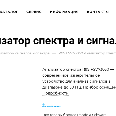
КАТАЛОГ
СЕРВИС
ИНФОРМАЦИЯ
КОНТАКТЫ
затор спектра и сигн
—
изаторы сигналов и спектра
R&S FSVA3050 Анализатор спект
Анализатор спектра R&S FSVA3050 —
современное измерительное
устройство для анализа сигналов в
диапазоне до 50 ГГц. Прибор оснащё
полосой анализа (демодуляции) 1 ГГц
Подробности
высокочувствительным приёмником,
обеспечивающим точные измерения.
Отличается низким уровнем фазовог
Все товары бренда Rohde & Schwarz