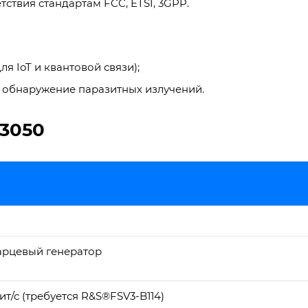
ствия стандартам FCC, ETSI, 3GPP.
я IoT и квантовой связи);
 обнаружение паразитных излучений.
3050
арцевый генератор
т/с (требуется R&S®FSV3-B114)