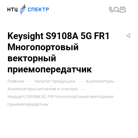
Keysight S9108A ​​5G FR1
Многопортовый
векторный
приемопередатчик
—
—
—
Главная
Каталог продукции
Анализаторы
—
Анализаторы сигналов и спектра
Keysight S9108A ​​5G FR1 Многопортовый векторный
приемопередатчик