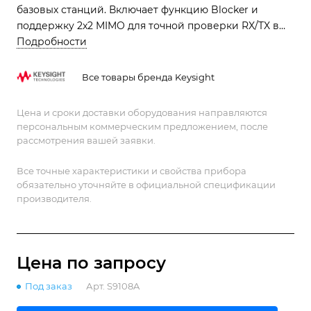
базовых станций. Включает функцию Blocker и
поддержку 2x2 MIMO для точной проверки RX/TX в
производстве.
Подробности
Все товары бренда Keysight
Цена и сроки доставки оборудования направляются
персональным коммерческим предложением, после
рассмотрения вашей заявки.
Все точные характеристики и свойства прибора
обязательно уточняйте в официальной спецификации
производителя.
Цена по зап
р
осу
Под заказ
Арт.
S9108A