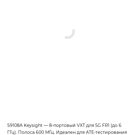
S9108A Keysight — 8-портовый VXT для 5G FR1 (до 6
ГГц). Полоса 600 МГц. Идеален для ATE-тестирования