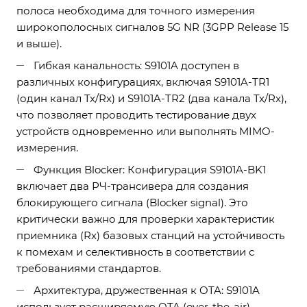
полоса необходима для точного измерения
широкополосных сигналов 5G NR (3GPP Release 15
и выше).
Гибкая канальность: S9101A доступен в
различных конфигурациях, включая S9101A-TR1
(один канал Tx/Rx) и S9101A-TR2 (два канала Tx/Rx),
что позволяет проводить тестирование двух
устройств одновременно или выполнять MIMO-
измерения.
Функция Blocker: Конфигурация S9101A-BK1
включает два РЧ-трансивера для создания
блокирующего сигнала (Blocker signal). Это
критически важно для проверки характеристик
приемника (Rx) базовых станций на устойчивость
к помехам и селективность в соответствии с
требованиями стандартов.
Архитектура, дружественная к OTA: S9101A
использует расширяемую OTA (over-the-air)