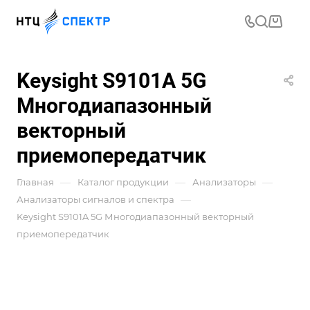
Keysight S9101A 5G
Многодиапазонный
векторный
приемопередатчик
—
—
—
Главная
Каталог продукции
Анализаторы
—
Анализаторы сигналов и спектра
Keysight S9101A 5G Многодиапазонный векторный
приемопередатчик