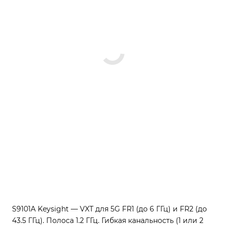
S9101A Keysight — VXT для 5G FR1 (до 6 ГГц) и FR2 (до
43.5 ГГц). Полоса 1.2 ГГц. Гибкая канальность (1 или 2