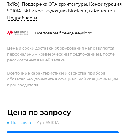
Tx/Rx). Поддержка OTA-архитектуры. Конфигурация
S9101A-BK1 имеет функцию Blocker для Rx-тестов.
Подробности
Все товары бренда Keysight
Цена и сроки доставки оборудования направляются
персональным коммерческим предложением, после
рассмотрения вашей заявки.
Все точные характеристики и свойства прибора
обязательно уточняйте в официальной спецификации
производителя.
Цена по зап
р
осу
Под заказ
Арт.
S9101A