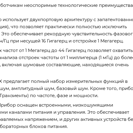
аботчикам неоспоримые технологические преимущества
 использует двухпортовую архитектуру с запатентованн
ия), что позволяет практически полностью исключить
 Это обеспечивает рекордную чувствительность фазово
Гц при несущей 16 Гигагерц и отстройке 1 Мегагерц.
астот от 1 Мегагерц до 44 Гигагерц позволяет охватить
лиза отстроек частоты от 1 миллигерца (1 мГц) до более
, включая шумовые составляющие, находящиеся очень
X предлагает полный набор измерительных функций в
шум, амплитудный шум, базовый шум. Кроме того, приб
ранзиенты) по частоте, фазе и мощности.
: Прибор оснащен встроенными, низкошумящими
ми каналами питания и управления. Это обеспечивает
авляемых напряжением, и других активных устройств б
бораторных блоков питания.