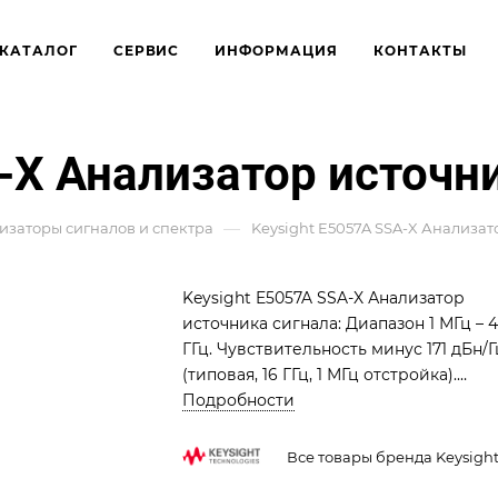
КАТАЛОГ
СЕРВИС
ИНФОРМАЦИЯ
КОНТАКТЫ
-X Анализатор источн
—
изаторы сигналов и спектра
Keysight E5057A SSA-X Анализат
Keysight E5057A SSA-X Анализатор
источника сигнала: Диапазон 1 МГц – 
ГГц. Чувствительность минус 171 дБн/Г
(типовая, 16 ГГц, 1 МГц отстройка).
Анализ шума, транзиентов. Отстройка
Подробности
от 1 мГц до 1 ГГц.
Все товары бренда Keysigh