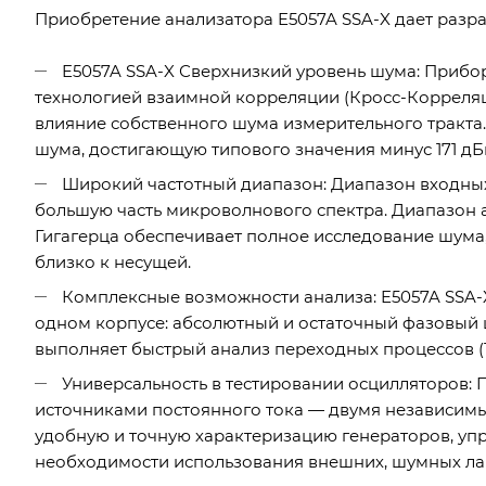
Приобретение анализатора E5057A SSA-X дает разр
E5057A SSA-X Сверхнизкий уровень шума: Прибор
технологией взаимной корреляции (Кросс-Корреляц
влияние собственного шума измерительного тракта.
шума, достигающую типового значения минус 171 дБн/
Широкий частотный диапазон: Диапазон входных ч
большую часть микроволнового спектра. Диапазон ана
Гигагерца обеспечивает полное исследование шума
близко к несущей.
Комплексные возможности анализа: E5057A SSA-
одном корпусе: абсолютный и остаточный фазовый 
выполняет быстрый анализ переходных процессов (Т
Универсальность в тестировании осцилляторов
источниками постоянного тока — двумя независимы
удобную и точную характеризацию генераторов, упр
необходимости использования внешних, шумных ла