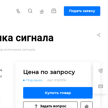
Подать заявку
ика сигнала
ор источника сигнала
44
Цена по зап
р
осу
ц
Под заказ
Арт.
E5057A
Купить товар
t
Задать вопрос