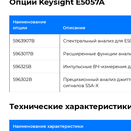
Опции Keysight E5057A
Наименование
опции
Описание
S963907B
Спектральный анализ для E5
S963017B
Расширенные функции анализ
S96325B
Импульсные ВЧ-измерения дл
S96302B
Прецизионный анализ джитте
сигналов SSA-X
Технические характеристики
Наименование характеристики