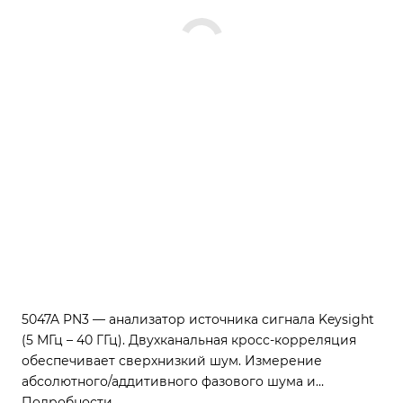
5047A PN3 — анализатор источника сигнала Keysight
(5 МГц – 40 ГГц). Двухканальная кросс-корреляция
обеспечивает сверхнизкий шум. Измерение
абсолютного/аддитивного фазового шума и
переходных процессов. Встроенные малошумящие
Подробности