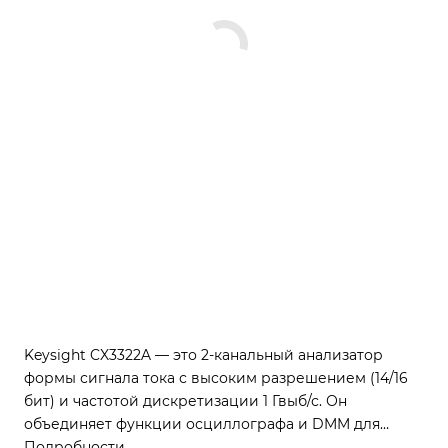
Keysight CX3322A — это 2-канальный анализатор
формы сигнала тока с высоким разрешением (14/16
бит) и частотой дискретизации 1 Гвыб/с. Он
объединяет функции осциллографа и DMM для
точного анализа динамического потребления
Подробности