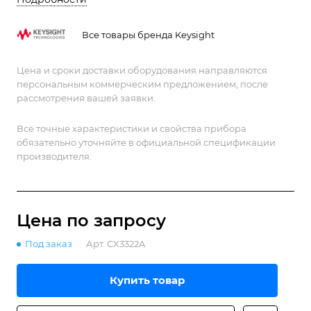
энергии.
Все товары бренда Keysight
Цена и сроки доставки оборудования направляются
персональным коммерческим предложением, после
рассмотрения вашей заявки.
Все точные характеристики и свойства прибора
обязательно уточняйте в официальной спецификации
производителя.
Цена по зап
р
осу
Под заказ
Арт.
CX3322A
Купить товар