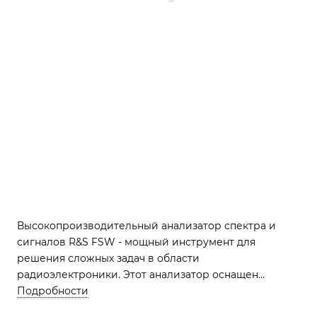
Высокопроизводительный анализатор спектра и
сигналов R&S FSW - мощный инструмент для
решения сложных задач в области
радиоэлектроники. Этот анализатор оснащен
передовыми технологиями, позволяющими
Подробности
анализировать широкополосные сигналы и спектры