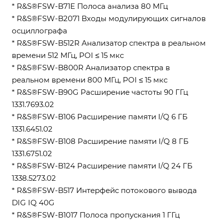
* R&S®FSW-B71E Полоса анализа 80 МГц
* R&S®FSW-B2071 Входы модулирующих сигналов
осциллографа
* R&S®FSW-B512R Анализатор спектра в реальном
времени 512 МГц, POI ≤ 15 мкс
* R&S®FSW-B800R Анализатор спектра в
реальном времени 800 МГц, POI ≤ 15 мкс
* R&S®FSW-B90G Расширение частоты 90 ГГц
1331.7693.02
* R&S®FSW-B106 Расширение памяти I/Q 6 ГБ
1331.6451.02
* R&S®FSW-B108 Расширение памяти I/Q 8 ГБ
1331.6751.02
* R&S®FSW-B124 Расширение памяти I/Q 24 ГБ
1338.5273.02
* R&S®FSW-B517 Интерфейс потокового вывода
DIG IQ 40G
* R&S®FSW-B1017 Полоса пропускания 1 ГГц