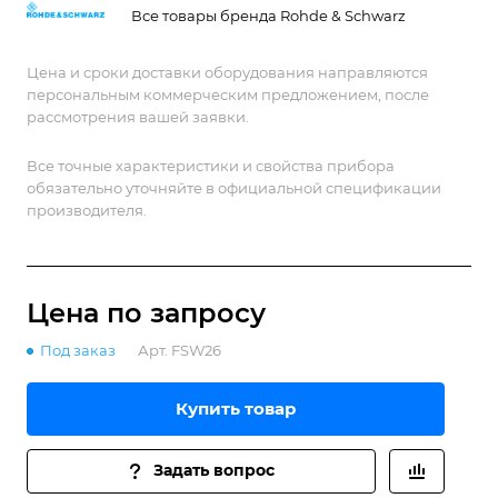
с высокой точностью и скоростью.
Все товары бренда Rohde & Schwarz
Цена и сроки доставки оборудования направляются
персональным коммерческим предложением, после
рассмотрения вашей заявки.
Все точные характеристики и свойства прибора
обязательно уточняйте в официальной спецификации
производителя.
Цена по зап
р
осу
Под заказ
Арт.
FSW26
Купить товар
Задать вопрос