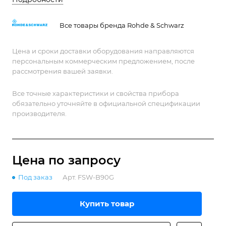
обнаруживать скрытые сигналы и выполнять задачи
по определению параметров.
Все товары бренда Rohde & Schwarz
Цена и сроки доставки оборудования направляются
персональным коммерческим предложением, после
рассмотрения вашей заявки.
Все точные характеристики и свойства прибора
обязательно уточняйте в официальной спецификации
производителя.
Цена по зап
р
осу
Под заказ
Арт.
FSW-B90G
Купить товар