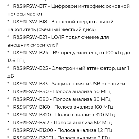
* R&S®FSW-B17 - Цифровой интерфейс основной
полосы частот
* R&S®FSW-B18 - Запасной твердотельный
накопитель (съемный жесткий диск)
* R&S®FSW-B21 - LO/IF подключение для
внешних смесителей
* R&S®FSW-B24 - ВЧ предусилитель, от 100 кГц до
13,6 ГГц
* R&S®FSW-B25 - Электронный аттенюатор, шаг 1
дБ
* R&S®FSW-B33 - Защита памяти USB от записи
* R&S®FSW-B40 - Полоса анализа 40 МГц
* R&S®FSW-B80 - Полоса анализа 80 МГц
* R&S®FSW-B160 - Полоса анализа 160 МГц
* R&S®FSW-B320 - Полоса анализа 320 МГц
* R&S®FSW-B512 - Полоса анализа 512 МГц
* R&S®FSW-B1200 - Полоса анализа 1,2 ГГц
* R&S®FSW-B2001 - Полоса анализа 2 ГГц