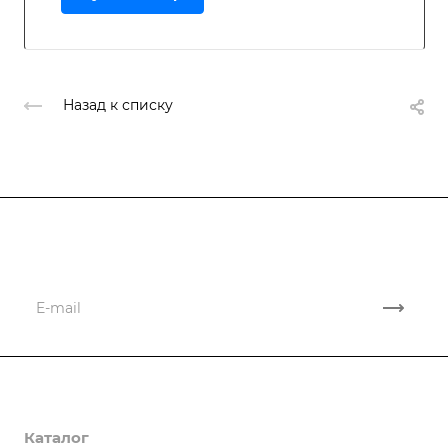
Назад к списку
Подписывайтесь
на новости и акции
Компания
Каталог
О компании