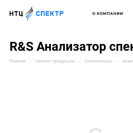
О КОМПАНИИ
R&S Анализатор спек
—
—
—
Главная
Каталог продукции
Анализаторы
Анал