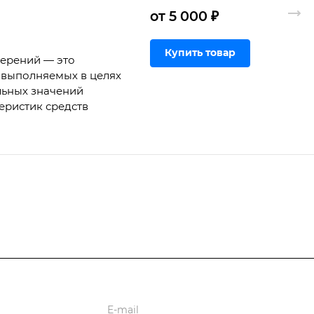
от 5 000 ₽
Купить товар
мерений — это
 выполняемых в целях
льных значений
еристик средств