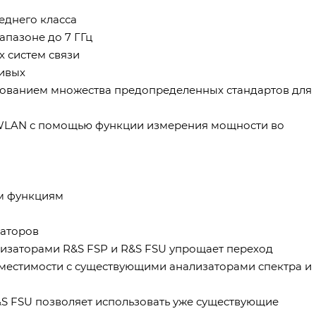
еднего класса
апазоне до 7 ГГц
 систем связи
ривых
зованием множества предопределенных стандартов для
WLAN с помощью функции измерения мощности во
ым функциям
заторов
лизаторами R&S FSP и R&S FSU упрощает переход
местимости с существующими анализаторами спектра и
&S FSU позволяет использовать уже существующие