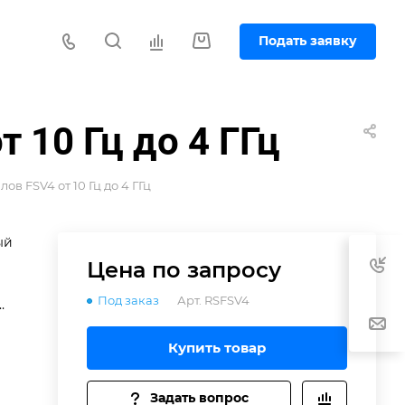
Подать заявку
 10 Гц до 4 ГГц
ов FSV4 от 10 Гц до 4 ГГц
ый
Цена по зап
р
осу
Под заказ
Арт.
RSFSV4
и
Купить товар
м
Задать вопрос