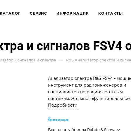
КАТАЛОГ
СЕРВИС
ИНФОРМАЦИЯ
КОНТАКТЫ
тра и сигналов FSV4 от
—
изаторы сигналов и спектра
R&S Анализатор спектра и сигнал
Анализатор спектра R&S FSV4 - мощн
инструмент для радиоинженеров и
специалистов по радиочастотным
системам. Это многофункциональное
устройство позволяет выполнять
Подробности
разработку, производство, установку 
обслуживание радиочастотных систе
с помощью встроенных функций
Все товары бренда Rohde & Schwarz