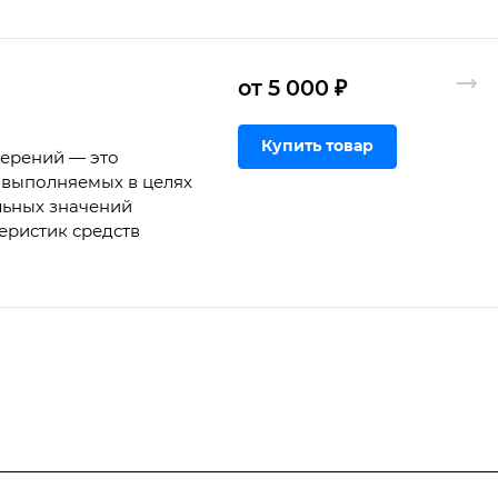
от 5 000 ₽
Купить товар
мерений — это
 выполняемых в целях
льных значений
еристик средств