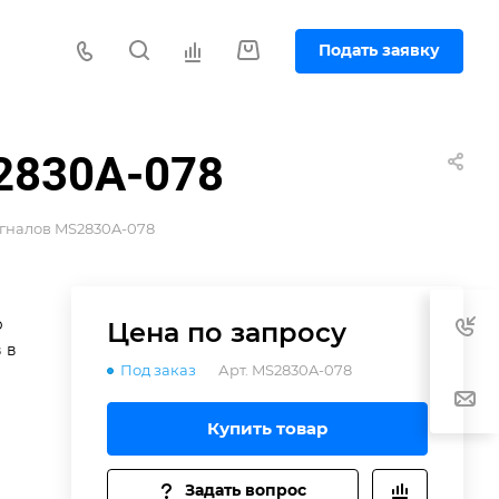
Подать заявку
S2830A-078
игналов MS2830A-078
р
Цена по зап
р
осу
 в
Под заказ
Арт.
MS2830A-078
й,
Купить товар
Задать вопрос