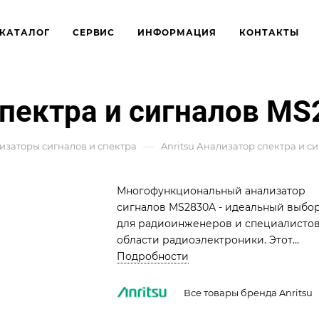
КАТАЛОГ
СЕРВИС
ИНФОРМАЦИЯ
КОНТАКТЫ
спектра и сигналов M
—
изаторы сигналов и спектра
Anritsu Анализатор спектра и с
Многофункциональный анализатор
сигналов MS2830A - идеальный выбо
для радиоинженеров и специалистов
области радиоэлектроники. Этот
мощный инструмент предлагает
Подробности
широкий спектр тестовых приложени
включая анализ сигналов, измерения
Все товары бренда Anritsu
параметров и тестирование