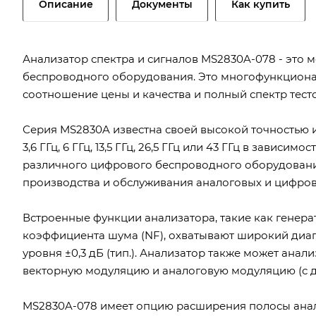
Описание
Документы
Как купить
Анализатор спектра и сигналов MS2830A-078 - это
беспроводного оборудования. Это многофункциона
соотношение цены и качества и полный спектр тес
Серия MS2830A известна своей высокой точностью 
3,6 ГГц, 6 ГГц, 13,5 ГГц, 26,5 ГГц или 43 ГГц в завис
различного цифрового беспроводного оборудования
производства и обслуживания аналоговых и цифро
Встроенные функции анализатора, такие как генер
коэффициента шума (NF), охватывают широкий диа
уровня ±0,3 дБ (тип.). Анализатор также может ана
векторную модуляцию и аналоговую модуляцию (с
MS2830A-078 имеет опцию расширения полосы анализа