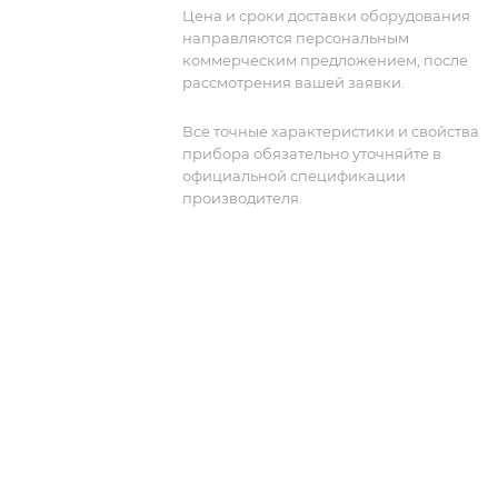
оборудования. MS2830A-078 - вариант
Цена и сроки доставки оборудования
расширенной полосой анализа до 125
направляются персональным
МГц, который требует установки
коммерческим предложением, после
дополнительных опций MS2830A-006,
рассмотрения вашей заявки.
005 и 077.
Все точные характеристики и свойства
прибора обязательно уточняйте в
официальной спецификации
производителя.