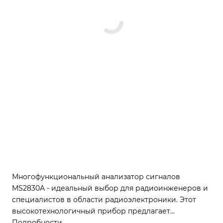
Многофункциональный анализатор сигналов
MS2830A - идеальный выбор для радиоинженеров и
специалистов в области радиоэлектроники. Этот
высокотехнологичный прибор предлагает
превосходное соотношение цены и качества, а также
Подробности