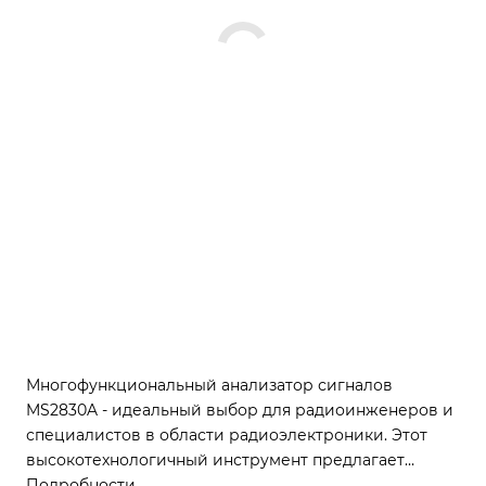
Многофункциональный анализатор сигналов
MS2830A - идеальный выбор для радиоинженеров и
специалистов в области радиоэлектроники. Этот
высокотехнологичный инструмент предлагает
превосходное соотношение цены и качества, а также
Подробности