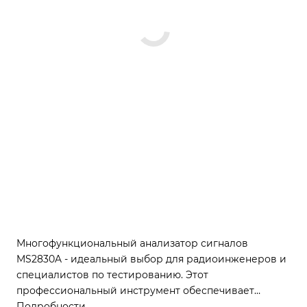
Многофункциональный анализатор сигналов
MS2830A - идеальный выбор для радиоинженеров и
специалистов по тестированию. Этот
профессиональный инструмент обеспечивает
превосходное соотношение цены и качества, а также
Подробности