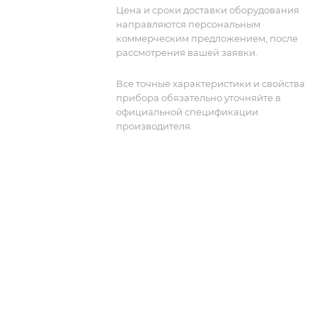
производительность. Этот
Цена и сроки доставки оборудования
многофункциональный инструмент
направляются персональным
идеально подходит для различных
коммерческим предложением, после
радиоэлектронных задач, включая
рассмотрения вашей заявки.
анализ сигналов, тестирование
оборудования и разработку систем.
Все точные характеристики и свойства
прибора обязательно уточняйте в
официальной спецификации
производителя.