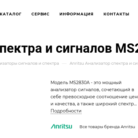
КАТАЛОГ
СЕРВИС
ИНФОРМАЦИЯ
КОНТАКТЫ
спектра и сигналов M
—
изаторы сигналов и спектра
Anritsu Анализатор спектра и с
Модель MS2830A - это мощный
анализатор сигналов, сочетающий в
себе превосходное соотношение це
и качества, а также широкий спектр
тестовых приложений. MS2830A-011
Подробности
оснащен опцией второго жесткого
диска, что обеспечивает увеличенное
Все товары бренда Anritsu
хранилище данных и повышенную