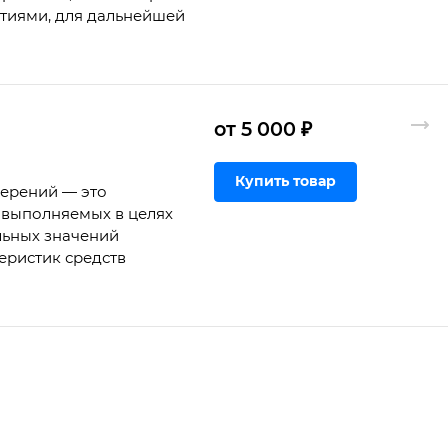
ртиями, для дальнейшей
от 5 000 ₽
Купить товар
мерений — это
 выполняемых в целях
льных значений
еристик средств