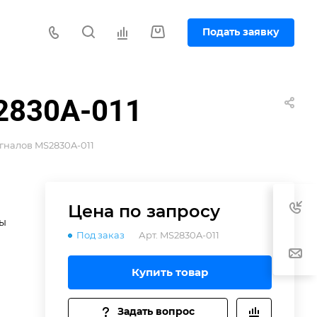
Подать заявку
S2830A-011
игналов MS2830A-011
Цена по зап
р
осу
ны
Под заказ
Арт.
MS2830A-011
Купить товар
Задать вопрос