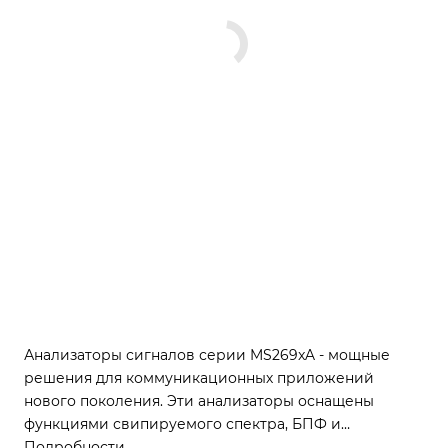
Анализаторы сигналов серии MS269xA - мощные
решения для коммуникационных приложений
нового поколения. Эти анализаторы оснащены
функциями свипируемого спектра, БПФ и
цифрового преобразователя, что позволяет
Подробности