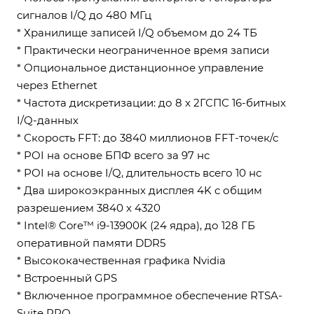
сигналов I/Q до 480 МГц
* Хранилище записей I/Q объемом до 24 ТБ
* Практически неограниченное время записи
* Опциональное дистанционное управление
через Ethernet
* Частота дискретизации: до 8 x 2ГСПС 16-битных
I/Q-данных
* Скорость FFT: до 3840 миллионов FFT-точек/с
* POI на основе БПФ всего за 97 нс
* POI на основе I/Q, длительность всего 10 нс
* Два широкоэкранных дисплея 4K с общим
разрешением 3840 x 4320
* Intel® Core™ i9-13900K (24 ядра), до 128 ГБ
оперативной памяти DDR5
* Высококачественная графика Nvidia
* Встроенный GPS
* Включенное программное обеспечение RTSA-
Suite PRO