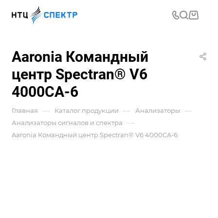
Aaronia Командный
центр Spectran® V6
4000CA-6
—
—
—
Главная
Каталог продукции
Анализаторы
—
Анализаторы сигналов и спектра
Aaronia Командный центр Spectran® V6 4000CA-6