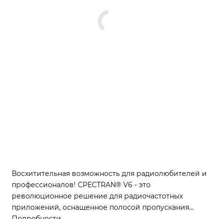
Восхитительная возможность для радиолюбителей и
профессионалов! СPECTRAN® V6 - это
революционное решение для радиочастотных
приложений, оснащенное полосой пропускания
реального времени до 490 МГц. Это идеальный
Подробности