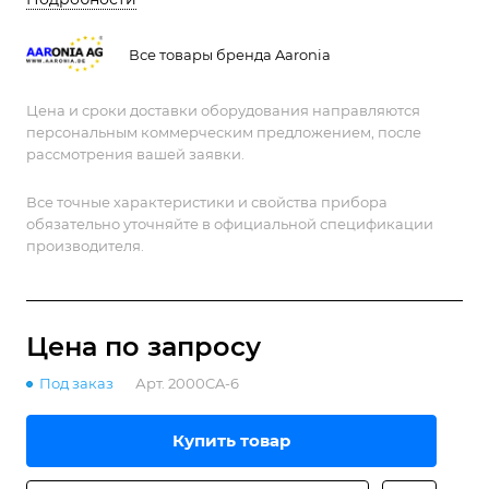
обнаружения дронов.
Все товары бренда Aaronia
Цена и сроки доставки оборудования направляются
персональным коммерческим предложением, после
рассмотрения вашей заявки.
Все точные характеристики и свойства прибора
обязательно уточняйте в официальной спецификации
производителя.
Цена по зап
р
осу
Под заказ
Арт.
2000CA-6
Купить товар