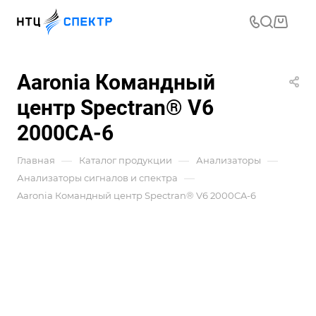
Aaronia Командный
центр Spectran® V6
2000CA-6
—
—
—
Главная
Каталог продукции
Анализаторы
—
Анализаторы сигналов и спектра
Aaronia Командный центр Spectran® V6 2000CA-6