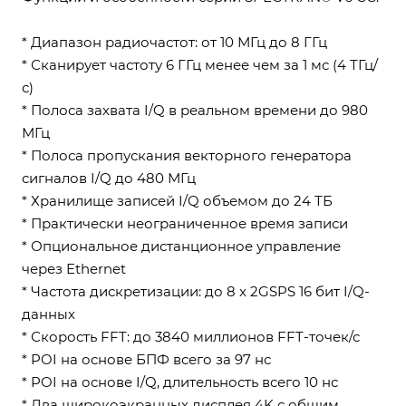
* Диапазон радиочастот: от 10 МГц до 8 ГГц
* Сканирует частоту 6 ГГц менее чем за 1 мс (4 ТГц/
с)
* Полоса захвата I/Q в реальном времени до 980
МГц
* Полоса пропускания векторного генератора
сигналов I/Q до 480 МГц
* Хранилище записей I/Q объемом до 24 ТБ
* Практически неограниченное время записи
* Опциональное дистанционное управление
через Ethernet
* Частота дискретизации: до 8 x 2GSPS 16 бит I/Q-
данных
* Скорость FFT: до 3840 миллионов FFT-точек/с
* POI на основе БПФ всего за 97 нс
* POI на основе I/Q, длительность всего 10 нс
* Два широкоэкранных дисплея 4K с общим