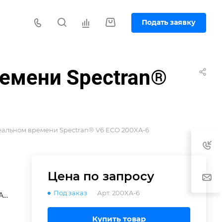
Подать заявку
ремени Spectran®
реальном времени Spectran® V6 ECO 200XA-6
Цена по зап
р
осу
Под заказ
Арт.
200XA-6
A-
от
Купить товар