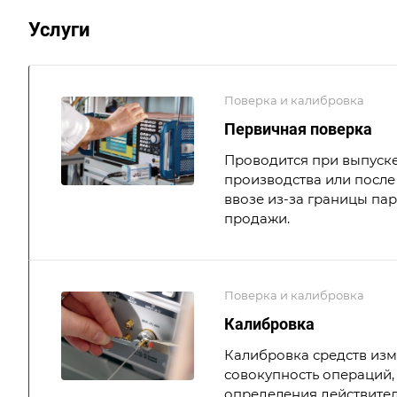
Услуги
Поверка и калибровка
Первичная поверка
Проводится при выпуске
производства или после 
ввозе из-за границы па
продажи.
Поверка и калибровка
Калибровка
Калибровка средств из
совокупность операций,
определения действите