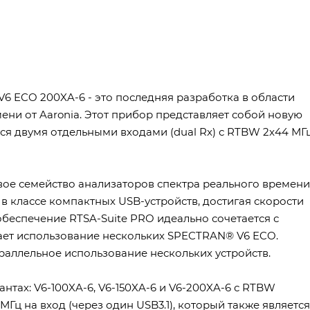
V6 ECO 200XA-6 - это последняя разработка в области
ни от Aaronia. Этот прибор представляет собой новую
я двумя отдельными входами (dual Rx) с RTBW 2x44 МГц
вое семейство анализаторов спектра реального времени
 классе компактных USB-устройств, достигая скорости
обеспечение RTSA-Suite PRO идеально сочетается с
т использование нескольких SPECTRAN® V6 ECO.
аллельное использование нескольких устройств.
нтах: V6-100XA-6, V6-150XA-6 и V6-200XA-6 с RTBW
Гц на вход (через один USB3.1), который также является