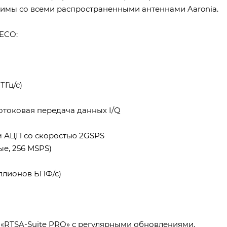
тимы со всеми распространенными антеннами Aaronia.
 ECO:
ТГц/с)
отоковая передача данных I/Q
м АЦП со скоростью 2GSPS
ые, 256 MSPS)
иллионов БПФ/с)
«RTSA-Suite PRO» с регулярными обновлениями.