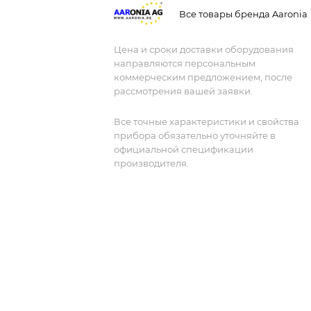
(RTBW) 2x44 МГц, что делает ее
Все товары бренда Aaronia
идеальным решением для сложных
радиоэлектронных приложений.
Цена и сроки доставки оборудования
направляются персональным
коммерческим предложением, после
рассмотрения вашей заявки.
Все точные характеристики и свойства
прибора обязательно уточняйте в
официальной спецификации
производителя.