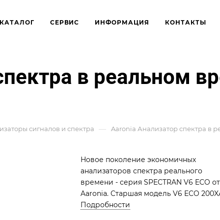
КАТАЛОГ
СЕРВИС
ИНФОРМАЦИЯ
КОНТАКТЫ
спектра в реальном в
—
изаторы сигналов и спектра
Aaronia Анализатор спектра в 
Новое поколение экономичных
анализаторов спектра реального
времени - серия SPECTRAN V6 ECO от
Aaronia. Старшая модель V6 ECO 200X
6 предлагает два независимых входа
Подробности
(dual Rx) с широким диапазоном част