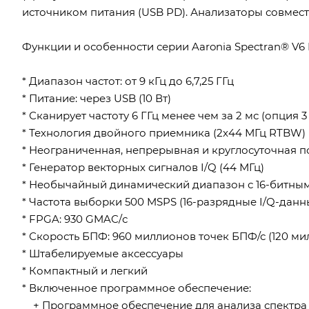
источником питания (USB PD). Анализаторы совмес
Функции и особенности серии Aaronia Spectran® V6
* Диапазон частот: от 9 кГц до 6,7,25 ГГц
* Питание: через USB (10 Вт)
* Сканирует частоту 6 ГГц менее чем за 2 мс (опция 3 
* Технология двойного приемника (2x44 МГц RTBW)
* Неограниченная, непрерывная и круглосуточная п
* Генератор векторных сигналов I/Q (44 МГц)
* Необычайный динамический диапазон с 16-битны
* Частота выборки 500 MSPS (16-разрядные I/Q-данн
* FPGA: 930 GMAC/с
* Скорость БПФ: 960 миллионов точек БПФ/с (120 м
* Штабелируемые аксессуары
* Компактный и легкий
* Включенное программное обеспечение:
+ Программное обеспечение для анализа спектра 