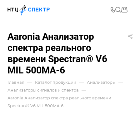
Aaronia Анализатор
спектра реального
времени Spectran® V6
MIL 500MA-6
—
—
—
Главная
Каталог продукции
Анализаторы
—
Анализаторы сигналов и спектра
Aaronia Анализатор спектра реального времени
Spectran® V6 MIL 500MA-6